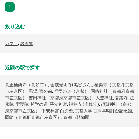
1
絞り込む
カフェ
,
居酒屋
近隣の駅で探す
真正極楽寺（真如堂）
,
金戒光明寺(黒谷さん)
,
極楽寺（京都府京都
市左京区）
,
馬場
,
宮の前
,
哲学の道（京都）
,
岡崎神社（京都府京都
市左京区）
,
吉田神社（京都府京都市左京区）
,
大豊神社
,
霊鑑寺
,
法
然院
,
聖護院
,
哲学の道
,
平安神宮
,
禅林寺 (永観堂)
,
須賀神社（京都
府京都市左京区）
,
平安神宮 白虎楼
,
京都大学 百周年時計台記念館
,
岡崎（京都府京都市左京区）
,
京都市動物園