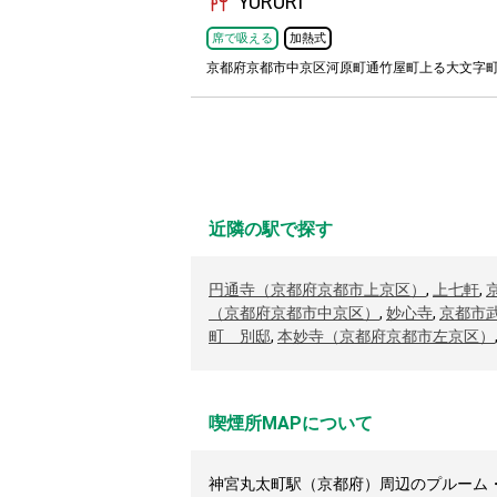
YURURI
席で吸える
加熱式
京都府京都市中京区河原町通竹屋町上る大文字
近隣の駅で探す
円通寺（京都府京都市上京区）
,
上七軒
,
（京都府京都市中京区）
,
妙心寺
,
京都市
町 別邸
,
本妙寺（京都府京都市左京区）
喫煙所MAPについて
神宮丸太町駅（京都府）周辺のプルーム・