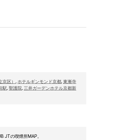
左京区）
,
ホテルギンモンド京都
,
東漸寺
前駅
,
聖護院
,
三井ガーデンホテル京都新
 JTの喫煙所MAP。