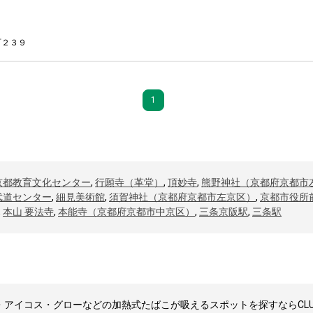
町２３９
1
京都教育文化センター
,
行願寺（革堂）
,
頂妙寺
,
熊野神社（京都府京都市
武道センター
,
細見美術館
,
須賀神社（京都府京都市左京区）
,
京都市役所
,
本山 要法寺
,
本能寺（京都府京都市中京区）
,
三条京阪駅
,
三条駅
アイコス・グローなどの加熱式たばこが吸えるスポットを探すならCLUB