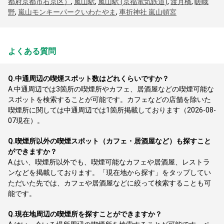
都府京都市右京区）
,
嵐山駅
,
嵐山駅 (京福電気鉄道)
,
渡月橋
,
嵯峨
野
,
嵐山モンキーパークいわたやま
,
車折神社 嵐山頓宮
よくある質問
Q.
中通周辺の喫煙スポット数はどれくらいですか？
A.
中通周辺では3箇所の喫煙所やカフェ、居酒屋などの喫煙可能な
スポットを検索することが可能です。カフェなどの店舗を除いた
喫煙所に関しては中通周辺では1箇所掲載しております（2026-08-
07現在）。
Q.
喫煙所以外の喫煙スポット（カフェ・居酒屋など）も探すこと
ができますか？
A.
はい、喫煙所以外でも、喫煙可能なカフェや居酒屋、レストラ
ンなどを掲載しております。「現在地から探す」をタップしてい
ただいた先では、カフェや居酒屋などに絞って検索することも可
能です。
Q.
現在地周辺の喫煙所を探すことができますか？