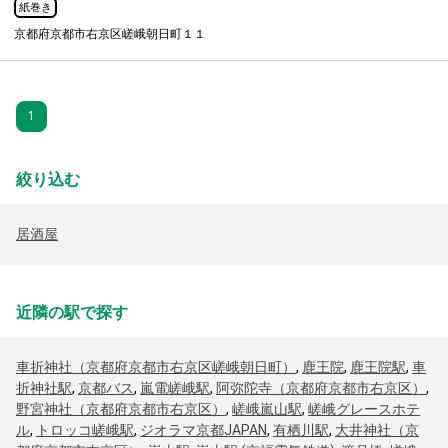
紙巻き
京都府京都市右京区嵯峨朝日町１１
1
絞り込む
居酒屋
近隣の駅で探す
車折神社（京都府京都市右京区嵯峨朝日町）
,
鹿王院
,
鹿王院駅
,
車
折神社駅
,
京都バス
,
嵐電嵯峨駅
,
阿弥陀寺（京都府京都市右京区）
,
野宮神社（京都府京都市右京区）
,
嵯峨嵐山駅
,
嵯峨グレースホテ
ル
,
トロッコ嵯峨駅
,
ジオラマ京都JAPAN
,
有栖川駅
,
大井神社（京