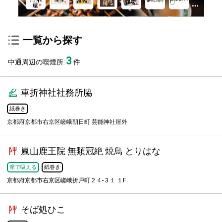
一覧から探す
3
中通周辺の喫煙所:
件
車折神社社務所脇
紙巻き
京都府京都市右京区嵯峨朝日町 芸能神社屋外
嵐山鹿王院 無類冠絶 焼鳥 とりはな
席で吸える
紙巻き
京都府京都市右京区嵯峨折戸町２４-３１ １F
そば処ひこ