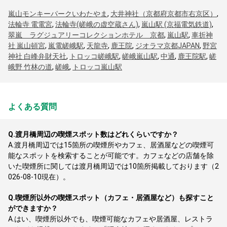
嵐山モンキーパークいわたやま
,
大井神社（京都府京都市右京区）
,
法輪寺 電電宮
,
法輪寺(嵯峨の虚空蔵さん)
,
嵐山駅 (京福電気鉄道)
,
翠嵐 ラグジュアリーコレクションホテル 京都
,
嵐山駅
,
車折神
社 嵐山頓宮
,
嵐電嵯峨駅
,
天龍寺
,
鹿王院
,
ジオラマ京都JAPAN
,
野宮
神社 白峰弁財天社
,
トロッコ嵯峨駅
,
嵯峨嵐山駅
,
中通
,
鹿王院駅
,
嵯
峨野 竹林の道
,
嵯峨
,
トロッコ嵐山駅
よくある質問
Q.
渡月橋周辺の喫煙スポット数はどれくらいですか？
A.
渡月橋周辺では15箇所の喫煙所やカフェ、居酒屋などの喫煙可
能なスポットを検索することが可能です。カフェなどの店舗を除
いた喫煙所に関しては渡月橋周辺では10箇所掲載しております（2
026-08-10現在）。
Q.
喫煙所以外の喫煙スポット（カフェ・居酒屋など）も探すこと
ができますか？
A.
はい、喫煙所以外でも、喫煙可能なカフェや居酒屋、レストラ