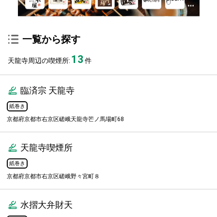
一覧から探す
13
天龍寺周辺の喫煙所:
件
臨済宗 天龍寺
紙巻き
京都府京都市右京区嵯峨天龍寺芒ノ馬場町68
天龍寺喫煙所
紙巻き
京都府京都市右京区嵯峨野々宮町８
水摺大弁財天