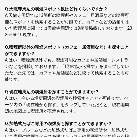
Q.
天龍寺周辺の喫煙スポット数はどれくらいですか？
A.
天龍寺周辺では13箇所の喫煙所やカフェ、居酒屋などの喫煙可
能なスポットを検索することが可能です。カフェなどの店舗を除
いた喫煙所に関しては天龍寺周辺では9箇所掲載しております（20
26-08-10現在）。
Q.
喫煙所以外の喫煙スポット（カフェ・居酒屋など）も探すこと
ができますか？
A.
はい、喫煙所以外でも、喫煙可能なカフェや居酒屋、レストラ
ンなどを掲載しております。「現在地から探す」をタップしてい
ただいた先では、カフェや居酒屋などに絞って検索することも可
能です。
Q.
現在地周辺の喫煙所を探すことができますか？
A.
はい、今いる場所周辺の喫煙所を検索することが可能です。ペ
ージ内の「現在地から探す」をタップしていただくと、現在地周
辺の地図上に喫煙所が表示されます。
Q.
加熱式たばこ専用の喫煙所も探すことができますか？
A.
はい、プルームなどの加熱式たばこ専用の喫煙所や、加熱式た
ばこ専用の喫煙スペースを設けたカフェや居酒屋などに絞った検