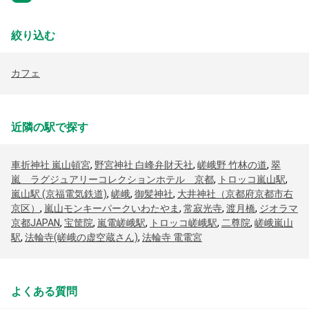
絞り込む
カフェ
近隣の駅で探す
車折神社 嵐山頓宮
,
野宮神社 白峰弁財天社
,
嵯峨野 竹林の道
,
翠
嵐 ラグジュアリーコレクションホテル 京都
,
トロッコ嵐山駅
,
嵐山駅 (京福電気鉄道)
,
嵯峨
,
御髪神社
,
大井神社（京都府京都市右
京区）
,
嵐山モンキーパークいわたやま
,
常寂光寺
,
渡月橋
,
ジオラマ
京都JAPAN
,
宝筐院
,
嵐電嵯峨駅
,
トロッコ嵯峨駅
,
二尊院
,
嵯峨嵐山
駅
,
法輪寺(嵯峨の虚空蔵さん)
,
法輪寺 電電宮
よくある質問