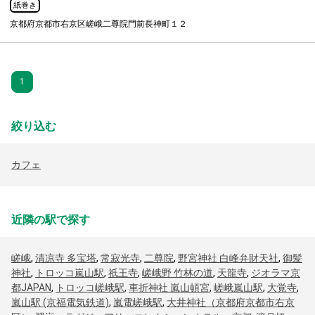
紙巻き
京都府京都市右京区嵯峨二尊院門前長神町１２
1
絞り込む
カフェ
近隣の駅で探す
嵯峨
,
清凉寺 多宝塔
,
常寂光寺
,
二尊院
,
野宮神社 白峰弁財天社
,
御髪
神社
,
トロッコ嵐山駅
,
祇王寺
,
嵯峨野 竹林の道
,
天龍寺
,
ジオラマ京
都JAPAN
,
トロッコ嵯峨駅
,
車折神社 嵐山頓宮
,
嵯峨嵐山駅
,
大覚寺
,
嵐山駅 (京福電気鉄道)
,
嵐電嵯峨駅
,
大井神社（京都府京都市右京