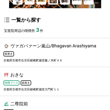
一覧から探す
3
宝筐院周辺の喫煙所:
件
ヴァガバァーン嵐山/Bhagavan Arashiyama
紙巻き
京都府京都市右京区嵯峨釈迦堂藤ノ木町４６
おきな
喫煙ブース
紙巻き
京都府京都市右京区嵯峨釈迦堂大門町１１
二尊院前