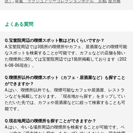
区）
,
翠嵐 ラグジュアリーコレクションホテル 京都
,
渡月橋
よくある質問
Q.
宝筐院周辺の喫煙スポット数はどれくらいですか？
A.
宝筐院周辺では3箇所の喫煙所やカフェ、居酒屋などの喫煙可能
なスポットを検索することが可能です。カフェなどの店舗を除い
た喫煙所に関しては宝筐院周辺では1箇所掲載しております（202
6-08-06現在）。
Q.
喫煙所以外の喫煙スポット（カフェ・居酒屋など）も探すこと
ができますか？
A.
はい、喫煙所以外でも、喫煙可能なカフェや居酒屋、レストラ
ンなどを掲載しております。「現在地から探す」をタップしてい
ただいた先では、カフェや居酒屋などに絞って検索することも可
能です。
Q.
現在地周辺の喫煙所を探すことができますか？
A.
はい、今いる場所周辺の喫煙所を検索することが可能です。ペ