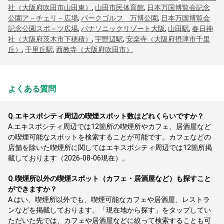
社（大阪府吹田市山田東）
,
山田市民体育館
,
日本万国博覧会記念
公園ア－チェリ－広場
,
パークゴルフ 万博公園
,
日本万国博覧会
記念公園スポ－ツ広場
,
パナソニックリゾート大阪
,
山田駅
,
春日神
社（大阪府茨木市下穂積）
,
宇野辺駅
,
安楽寺（大阪府摂津市千里
丘）
,
千里丘駅
,
西教寺（大阪府吹田市）
よくある質問
Q.
エキスポシティ周辺の喫煙スポット数はどれくらいですか？
A.
エキスポシティ周辺では12箇所の喫煙所やカフェ、居酒屋など
の喫煙可能なスポットを検索することが可能です。カフェなどの
店舗を除いた喫煙所に関してはエキスポシティ周辺では12箇所掲
載しております（2026-08-06現在）。
Q.
喫煙所以外の喫煙スポット（カフェ・居酒屋など）も探すこと
ができますか？
A.
はい、喫煙所以外でも、喫煙可能なカフェや居酒屋、レストラ
ンなどを掲載しております。「現在地から探す」をタップしてい
ただいた先では、カフェや居酒屋などに絞って検索することも可