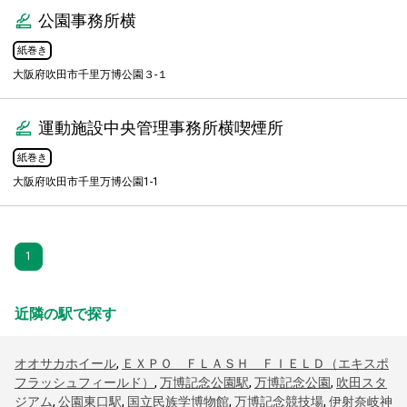
公園事務所横
紙巻き
大阪府吹田市千里万博公園３-１
運動施設中央管理事務所横喫煙所
紙巻き
大阪府吹田市千里万博公園1-1
1
近隣の駅で探す
オオサカホイール
,
ＥＸＰＯ ＦＬＡＳＨ ＦＩＥＬＤ（エキスポ
フラッシュフィールド）
,
万博記念公園駅
,
万博記念公園
,
吹田スタ
ジアム
,
公園東口駅
,
国立民族学博物館
,
万博記念競技場
,
伊射奈岐神