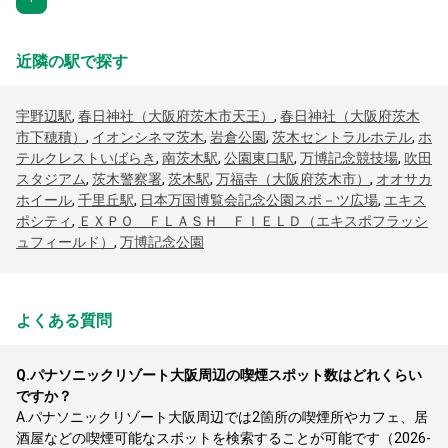
近隣の駅で探す
宇野辺駅
,
春日神社（大阪府茨木市天王）
,
春日神社（大阪府茨木
市下穂積）
,
イオンシネマ茨木
,
岩倉公園
,
茨木セントラルホテル
,
ホ
テルクレストいばらき
,
南茨木駅
,
公園東口駅
,
万博記念競技場
,
吹田
スタジアム
,
茨木警察署
,
茨木駅
,
万福寺（大阪府茨木市）
,
オオサカ
ホイール
,
千里丘駅
,
日本万国博覧会記念公園スポ－ツ広場
,
エキス
ポシティ
,
ＥＸＰＯ ＦＬＡＳＨ ＦＩＥＬＤ（エキスポフラッシ
ュフィールド）
,
万博記念公園
よくある質問
Q.
パナソニックリゾート大阪周辺の喫煙スポット数はどれくらい
ですか？
A.
パナソニックリゾート大阪周辺では2箇所の喫煙所やカフェ、居
酒屋などの喫煙可能なスポットを検索することが可能です（2026-