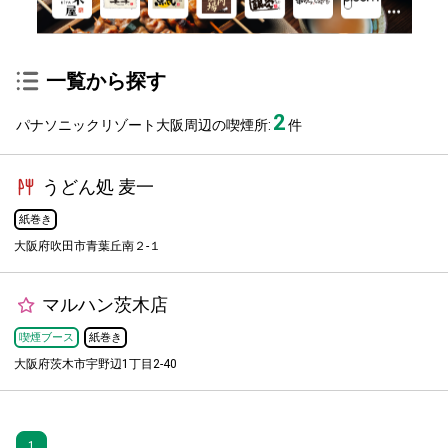
一覧から探す
2
パナソニックリゾート大阪周辺の喫煙所:
件
うどん処 麦一
紙巻き
大阪府吹田市青葉丘南２-１
マルハン茨木店
喫煙ブース
紙巻き
大阪府茨木市宇野辺1丁目2-40
1