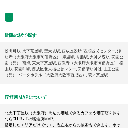
1
近隣の駅で探す
松田町駅
,
天下茶屋駅
,
聖天坂駅
,
西成区役所
,
西成区民センター
,
浄
明寺（大阪府大阪市阿倍野区）
,
岸里駅
,
今船駅
,
天神ノ森駅
,
花園公
園（児）
,
南海
,
東天下茶屋駅
,
西教寺（大阪府大阪市阿倍野区）
,
松
虫駅
,
花園町駅
,
西成区老人福祉センター
,
安倍晴明神社
,
山王公園
（児）
,
パークホテル（大阪府大阪市西成区）
,
萩ノ茶屋駅
喫煙所MAPについて
北天下茶屋駅（大阪府）周辺の喫煙できるカフェや喫茶店を探す
ならCLUB JTの喫煙所MAP。
指定したエリアだけでなく、現在地からの検索もできます。ホッ