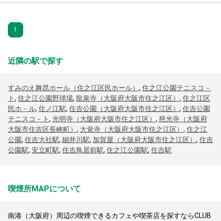
1
近隣の駅で探す
すみのえ舞昆ホール（住之江区民ホール）
,
住之江公園テニスコ－
ト
,
住之江公園野球場
,
龍泉寺（大阪府大阪市住之江区）
,
住之江区
民ホ－ル
,
住ノ江駅
,
住吉公園（大阪府大阪市住之江区）
,
住吉公園
テニスコ－ト
,
光明寺（大阪府大阪市住之江区）
,
慈光寺（大阪府
大阪市住吉区長峡町）
,
大覚寺（大阪府大阪市住之江区）
,
住之江
公園
,
住吉大社駅
,
細井川駅
,
加賀屋（大阪府大阪市住之江区）
,
住吉
公園駅
,
安立町駅
,
住吉鳥居前駅
,
住之江公園駅
,
住吉駅
喫煙所MAPについて
南港（大阪府）周辺の喫煙できるカフェや喫茶店を探すならCLUB