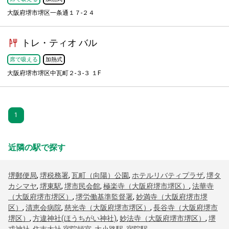
大阪府堺市堺区一条通１７-２４
トレ・ティオ バル
席で吸える
加熱式
大阪府堺市堺区中瓦町２-３-３ １F
1
近隣の駅で探す
堺郵便局
,
堺税務署
,
瓦町（向陽）公園
,
ホテルリバティプラザ
,
堺タ
カシマヤ
,
堺東駅
,
堺市民会館
,
極楽寺（大阪府堺市堺区）
,
法華寺
（大阪府堺市堺区）
,
堺労働基準監督署
,
妙満寺（大阪府堺市堺
区）
,
清恵会病院
,
慈光寺（大阪府堺市堺区）
,
長谷寺（大阪府堺市
堺区）
,
方違神社(ほうちがい神社)
,
妙法寺（大阪府堺市堺区）
,
堺