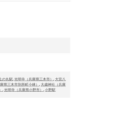
上の丸駅
,
光明寺（兵庫県三木市）
,
大宮八
庫県三木市別所町小林）
,
大歳神社（兵庫
）
,
光明寺（兵庫県小野市）
,
小野駅