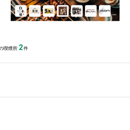
2
の喫煙所:
件