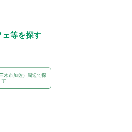
フェ等を探す
三木市加佐）周辺で探
す