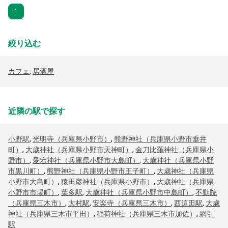
1
絞り込む
カフェ
,
居酒屋
近隣の駅で探す
小野駅
,
光明寺（兵庫県小野市）
,
熊野神社（兵庫県小野市垂井
町）
,
大歳神社（兵庫県小野市天神町）
,
金刀比羅神社（兵庫県小
野市）
,
愛宕神社（兵庫県小野市大島町）
,
大歳神社（兵庫県小野
市黒川町）
,
熊野神社（兵庫県小野市王子町）
,
大歳神社（兵庫県
小野市大島町）
,
猿田彦神社（兵庫県小野市）
,
大歳神社（兵庫県
小野市市場町）
,
葉多駅
,
大歳神社（兵庫県小野市中島町）
,
不動院
（兵庫県三木市）
,
大村駅
,
安楽寺（兵庫県三木市）
,
西這田駅
,
大歳
神社（兵庫県三木市平田）
,
稲荷神社（兵庫県三木市加佐）
,
網引
駅