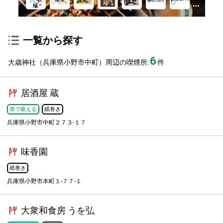
一覧から探す
6
大歳神社（兵庫県小野市中町）周辺の喫煙所:
件
居酒屋 蔵
席で吸える
紙巻き
兵庫県小野市中町２７３-１７
味香園
紙巻き
兵庫県小野市本町１-７７-１
大衆和食房 うを弘