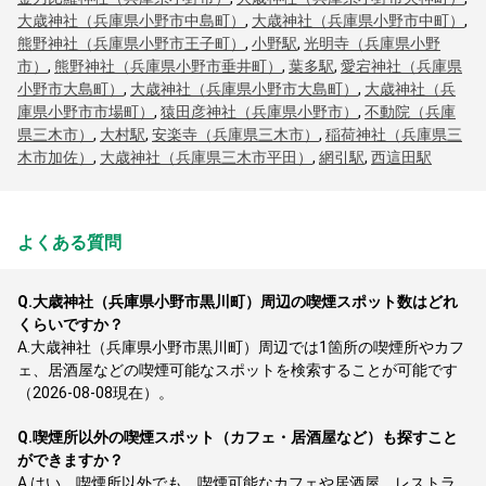
大歳神社（兵庫県小野市中島町）
,
大歳神社（兵庫県小野市中町）
,
熊野神社（兵庫県小野市王子町）
,
小野駅
,
光明寺（兵庫県小野
市）
,
熊野神社（兵庫県小野市垂井町）
,
葉多駅
,
愛宕神社（兵庫県
小野市大島町）
,
大歳神社（兵庫県小野市大島町）
,
大歳神社（兵
庫県小野市市場町）
,
猿田彦神社（兵庫県小野市）
,
不動院（兵庫
県三木市）
,
大村駅
,
安楽寺（兵庫県三木市）
,
稲荷神社（兵庫県三
木市加佐）
,
大歳神社（兵庫県三木市平田）
,
網引駅
,
西這田駅
よくある質問
Q.
大歳神社（兵庫県小野市黒川町）周辺の喫煙スポット数はどれ
くらいですか？
A.
大歳神社（兵庫県小野市黒川町）周辺では1箇所の喫煙所やカフ
ェ、居酒屋などの喫煙可能なスポットを検索することが可能です
（2026-08-08現在）。
Q.
喫煙所以外の喫煙スポット（カフェ・居酒屋など）も探すこと
ができますか？
A.
はい、喫煙所以外でも、喫煙可能なカフェや居酒屋、レストラ