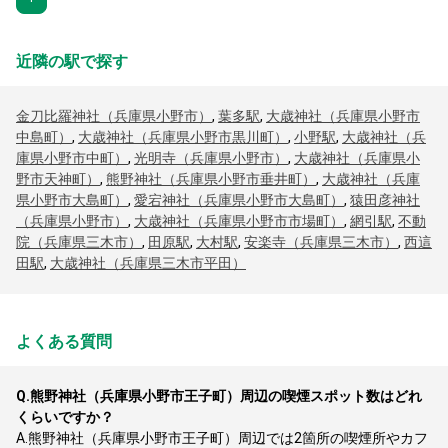
近隣の駅で探す
金刀比羅神社（兵庫県小野市）
,
葉多駅
,
大歳神社（兵庫県小野市
中島町）
,
大歳神社（兵庫県小野市黒川町）
,
小野駅
,
大歳神社（兵
庫県小野市中町）
,
光明寺（兵庫県小野市）
,
大歳神社（兵庫県小
野市天神町）
,
熊野神社（兵庫県小野市垂井町）
,
大歳神社（兵庫
県小野市大島町）
,
愛宕神社（兵庫県小野市大島町）
,
猿田彦神社
（兵庫県小野市）
,
大歳神社（兵庫県小野市市場町）
,
網引駅
,
不動
院（兵庫県三木市）
,
田原駅
,
大村駅
,
安楽寺（兵庫県三木市）
,
西這
田駅
,
大歳神社（兵庫県三木市平田）
よくある質問
Q.
熊野神社（兵庫県小野市王子町）周辺の喫煙スポット数はどれ
くらいですか？
A.
熊野神社（兵庫県小野市王子町）周辺では2箇所の喫煙所やカフ