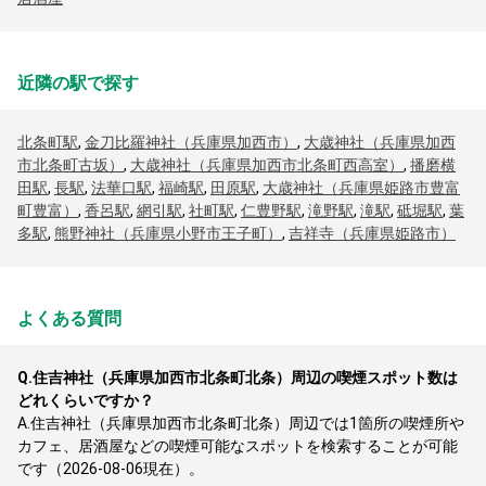
近隣の駅で探す
北条町駅
,
金刀比羅神社（兵庫県加西市）
,
大歳神社（兵庫県加西
市北条町古坂）
,
大歳神社（兵庫県加西市北条町西高室）
,
播磨横
田駅
,
長駅
,
法華口駅
,
福崎駅
,
田原駅
,
大歳神社（兵庫県姫路市豊富
町豊富）
,
香呂駅
,
網引駅
,
社町駅
,
仁豊野駅
,
滝野駅
,
滝駅
,
砥堀駅
,
葉
多駅
,
熊野神社（兵庫県小野市王子町）
,
吉祥寺（兵庫県姫路市）
よくある質問
Q.
住吉神社（兵庫県加西市北条町北条）周辺の喫煙スポット数は
どれくらいですか？
A.
住吉神社（兵庫県加西市北条町北条）周辺では1箇所の喫煙所や
カフェ、居酒屋などの喫煙可能なスポットを検索することが可能
です（2026-08-06現在）。