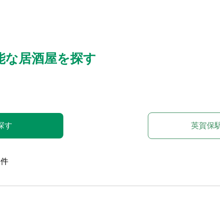
能な居酒屋を探す
探す
英賀保
件