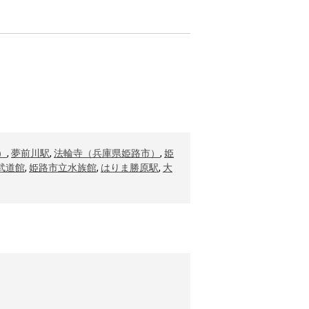
）
,
夢前川駅
,
法輪寺（兵庫県姫路市）
,
姫
武道館
,
姫路市立水族館
,
はりま勝原駅
,
大