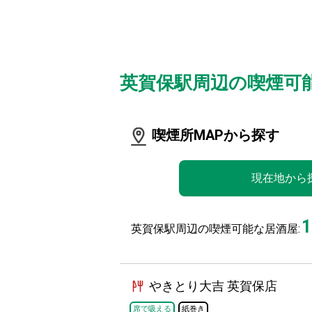
英賀保駅周辺の喫煙可
喫煙所MAPから探す
現在地から
1
英賀保駅周辺の喫煙可能な居酒屋:
やきとり大吉 英賀保店
席で吸える
紙巻き