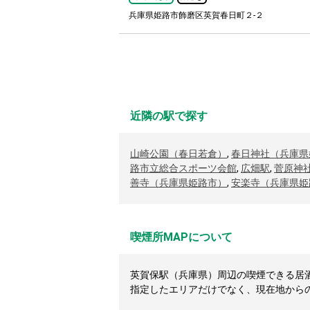
兵庫県姫路市飾磨区英賀春日町２-２
近隣の駅で探す
山崎公園（春日若倉）
,
春日神社（兵庫県
路市立総合スポーツ会館
,
広畑駅
,
菅原神
善寺（兵庫県姫路市）
,
安楽寺（兵庫県姫
喫煙所MAPについて
英賀保駅（兵庫県）周辺の喫煙できる居酒屋
指定したエリアだけでなく、現在地から