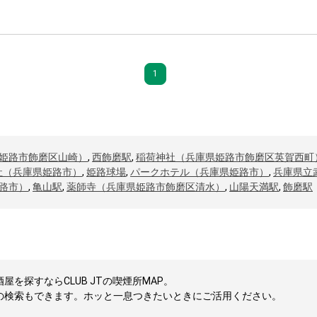
1
姫路市飾磨区山崎）
,
西飾磨駅
,
稲荷神社（兵庫県姫路市飾磨区英賀西町
社（兵庫県姫路市）
,
姫路球場
,
パークホテル（兵庫県姫路市）
,
兵庫県立
路市）
,
亀山駅
,
薬師寺（兵庫県姫路市飾磨区清水）
,
山陽天満駅
,
飾磨駅
を探すならCLUB JTの喫煙所MAP。
の検索もできます。ホッと一息つきたいときにご活用ください。