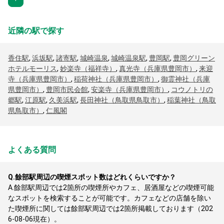
近隣の駅で探す
香住駅
,
浜坂駅
,
諸寄駅
,
城崎温泉
,
城崎温泉駅
,
豊岡駅
,
豊岡グリーン
ホテルモーリス
,
妙楽寺（福祥寺）
,
真光寺（兵庫県豊岡市）
,
来迎
寺（兵庫県豊岡市）
,
稲荷神社（兵庫県豊岡市）
,
御霊神社（兵庫
県豊岡市）
,
豊岡市民会館
,
安楽寺（兵庫県豊岡市）
,
コウノトリの
郷駅
,
江原駅
,
久美浜駅
,
長田神社（鳥取県鳥取市）
,
稲葉神社（鳥取
県鳥取市）
,
仁風閣
よくある質問
Q.
餘部駅周辺の喫煙スポット数はどれくらいですか？
A.
餘部駅周辺では2箇所の喫煙所やカフェ、居酒屋などの喫煙可能
なスポットを検索することが可能です。カフェなどの店舗を除い
た喫煙所に関しては餘部駅周辺では2箇所掲載しております（202
6-08-06現在）。