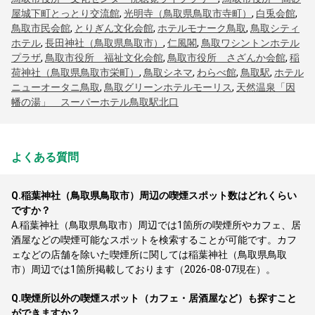
屋城下町とっとり交流館
,
光明寺（鳥取県鳥取市寺町）
,
白兎会館
,
鳥取市民会館
,
とりぎん文化会館
,
ホテルモナーク鳥取
,
鳥取シティ
ホテル
,
長田神社（鳥取県鳥取市）
,
仁風閣
,
鳥取ワシントンホテル
プラザ
,
鳥取市役所 福祉文化会館
,
鳥取市役所 さざんか会館
,
稲
荷神社（鳥取県鳥取市栄町）
,
鳥取シネマ
,
わらべ館
,
鳥取駅
,
ホテル
ニューオータニ鳥取
,
鳥取グリーンホテルモーリス
,
天然温泉「因
幡の湯」 スーパーホテル鳥取駅北口
よくある質問
Q.
稲葉神社（鳥取県鳥取市）周辺の喫煙スポット数はどれくらい
ですか？
A.
稲葉神社（鳥取県鳥取市）周辺では1箇所の喫煙所やカフェ、居
酒屋などの喫煙可能なスポットを検索することが可能です。カフ
ェなどの店舗を除いた喫煙所に関しては稲葉神社（鳥取県鳥取
市）周辺では1箇所掲載しております（2026-08-07現在）。
Q.
喫煙所以外の喫煙スポット（カフェ・居酒屋など）も探すこと
ができますか？