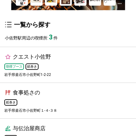
一覧から探す
3
小佐野駅周辺の喫煙所:
件
クエスト小佐野
喫煙ブース
紙巻き
岩手県釜石市小佐野町1-2-22
食事処さの
紙巻き
岩手県釜石市小佐野町１-４-３８
与伝治屋商店