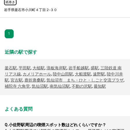
紙巻き
岩手県釜石市小川町４丁目２-３０
1
近隣の駅で探す
釜石駅
,
平田駅
,
大槌駅
,
浪板海岸駅
,
岩手船越駅
,
盛駅
,
三陸鉄道 南
リアス線
,
カメリアホール
,
陸中山田駅
,
大船渡駅
,
遠野駅
,
陸中川井
駅
,
宮古駅
,
鹿折唐桑駅
,
気仙沼市 まち・ひと・しごと交流プラザ
,
補陀寺 六角堂
,
気仙沼駅
,
南気仙沼駅
,
不動の沢駅
,
最知駅
よくある質問
Q.
小佐野駅周辺の喫煙スポット数はどれくらいですか？