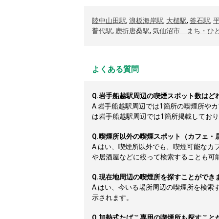
陸中山田駅
,
浪板海岸駅
,
大槌駅
,
釜石駅
,
普代駅
,
鹿折唐桑駅
,
気仙沼市 まち・ひ
よくある質問
Q.
岩手船越駅周辺の喫煙スポット数はど
A.
岩手船越駅周辺では1箇所の喫煙所や
は岩手船越駅周辺では1箇所掲載しております
Q.
喫煙所以外の喫煙スポット（カフェ・
A.
はい、喫煙所以外でも、喫煙可能なカ
や居酒屋などに絞って検索することも可
Q.
現在地周辺の喫煙所を探すことができ
A.
はい、今いる場所周辺の喫煙所を検索
示されます。
Q.
加熱式たばこ専用の喫煙所も探すこと