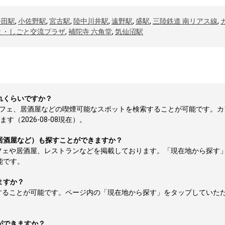
平田駅
,
小佐野駅
,
宮古駅
,
陸中川井駅
,
遠野駅
,
盛駅
,
三陸鉄道 南リアス線
,
と・しごと交流プラザ
,
補陀寺 六角堂
,
気仙沼駅
れくらいですか？
カフェ、居酒屋などの喫煙可能なスポットを検索することが可能です。カ
（2026-08-08現在）。
居酒屋など）も探すことができますか？
フェや居酒屋、レストランなどを掲載しております。「現在地から探す
能です。
ますか？
することが可能です。ページ内の「現在地から探す」をタップしていた
ができますか？