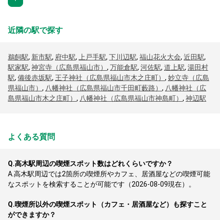
近隣の駅で探す
鵜飼駅
,
新市駅
,
府中駅
,
上戸手駅
,
下川辺駅
,
福山花火大会
,
近田駅
,
駅家駅
,
神宮寺（広島県福山市）
,
万能倉駅
,
河佐駅
,
道上駅
,
湯田村
駅
,
備後赤坂駅
,
王子神社（広島県福山市木之庄町）
,
妙立寺（広島
県福山市）
,
八幡神社（広島県福山市千田町藪路）
,
八幡神社（広
島県福山市木之庄町）
,
八幡神社（広島県福山市神島町）
,
神辺駅
よくある質問
Q.
高木駅周辺の喫煙スポット数はどれくらいですか？
A.
高木駅周辺では2箇所の喫煙所やカフェ、居酒屋などの喫煙可能
なスポットを検索することが可能です（2026-08-09現在）。
Q.
喫煙所以外の喫煙スポット（カフェ・居酒屋など）も探すこと
ができますか？