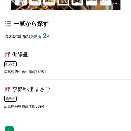
一覧から探す
2
高木駅周辺の喫煙所:
件
伽陽呈
紙巻き
広島県府中市中須町1695-1
季節料理 まさご
紙巻き
広島県府中市高木町539-1
1