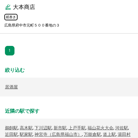
大本商店
紙巻き
広島県府中市元町５００番地の３
1
絞り込む
居酒屋
近隣の駅で探す
鵜飼駅
,
高木駅
,
下川辺駅
,
新市駅
,
上戸手駅
,
福山花火大会
,
河佐駅
,
近田駅
,
駅家駅
,
神宮寺（広島県福山市）
,
万能倉駅
,
道上駅
,
湯田村