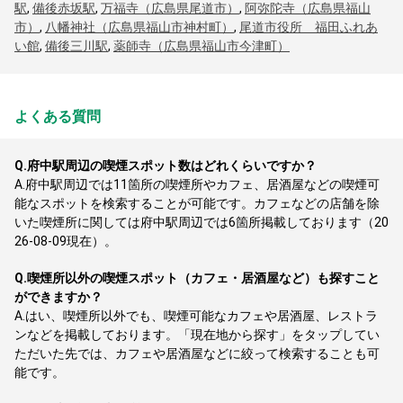
駅
,
備後赤坂駅
,
万福寺（広島県尾道市）
,
阿弥陀寺（広島県福山
市）
,
八幡神社（広島県福山市神村町）
,
尾道市役所 福田ふれあ
い館
,
備後三川駅
,
薬師寺（広島県福山市今津町）
よくある質問
Q.
府中駅周辺の喫煙スポット数はどれくらいですか？
A.
府中駅周辺では11箇所の喫煙所やカフェ、居酒屋などの喫煙可
能なスポットを検索することが可能です。カフェなどの店舗を除
いた喫煙所に関しては府中駅周辺では6箇所掲載しております（20
26-08-09現在）。
Q.
喫煙所以外の喫煙スポット（カフェ・居酒屋など）も探すこと
ができますか？
A.
はい、喫煙所以外でも、喫煙可能なカフェや居酒屋、レストラ
ンなどを掲載しております。「現在地から探す」をタップしてい
ただいた先では、カフェや居酒屋などに絞って検索することも可
能です。