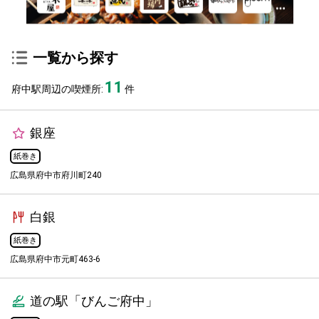
一覧から探す
11
府中駅周辺の喫煙所:
件
銀座
紙巻き
広島県府中市府川町240
白銀
紙巻き
広島県府中市元町463-6
道の駅「びんご府中」