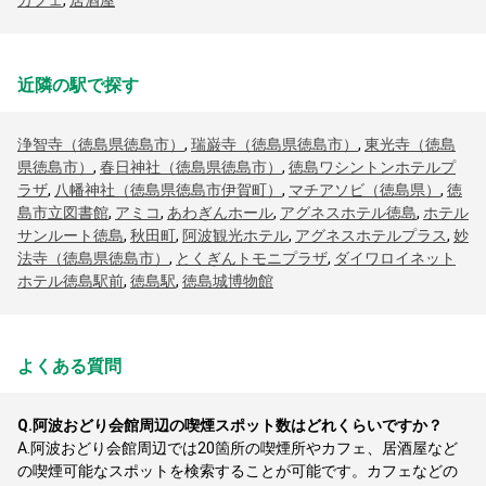
カフェ
,
居酒屋
近隣の駅で探す
浄智寺（徳島県徳島市）
,
瑞巌寺（徳島県徳島市）
,
東光寺（徳島
県徳島市）
,
春日神社（徳島県徳島市）
,
徳島ワシントンホテルプ
ラザ
,
八幡神社（徳島県徳島市伊賀町）
,
マチアソビ（徳島県）
,
徳
島市立図書館
,
アミコ
,
あわぎんホール
,
アグネスホテル徳島
,
ホテル
サンルート徳島
,
秋田町
,
阿波観光ホテル
,
アグネスホテルプラス
,
妙
法寺（徳島県徳島市）
,
とくぎんトモニプラザ
,
ダイワロイネット
ホテル徳島駅前
,
徳島駅
,
徳島城博物館
よくある質問
Q.
阿波おどり会館周辺の喫煙スポット数はどれくらいですか？
A.
阿波おどり会館周辺では20箇所の喫煙所やカフェ、居酒屋など
の喫煙可能なスポットを検索することが可能です。カフェなどの