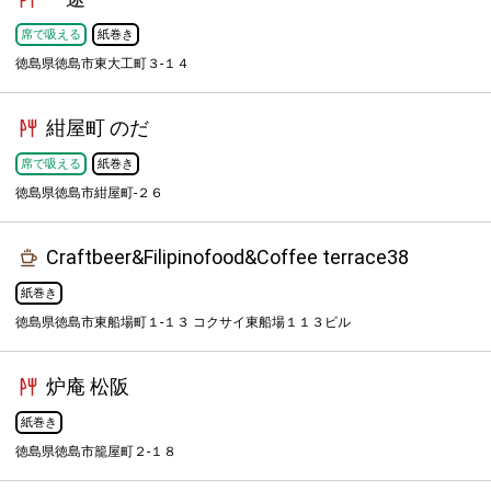
席で吸える
紙巻き
徳島県徳島市東大工町３-１４
紺屋町 のだ
席で吸える
紙巻き
徳島県徳島市紺屋町-２６
Craftbeer&Filipinofood&Coffee terrace38
紙巻き
徳島県徳島市東船場町１-１３ コクサイ東船場１１３ビル
炉庵 松阪
紙巻き
徳島県徳島市籠屋町２-１８