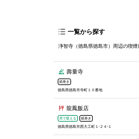
一覧から探す
浄智寺（徳島県徳島市）周辺の喫煙所
壽量寺
紙巻き
徳島県徳島市寺町１０番地
龍鳳飯店
席で吸える
紙巻き
徳島県徳島市西大工町１-２４-１