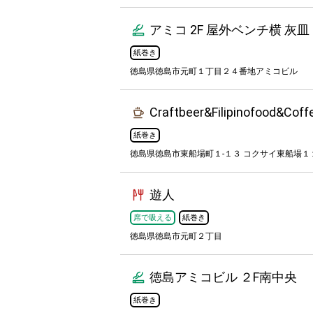
アミコ 2F 屋外ベンチ横 灰皿
紙巻き
徳島県徳島市元町１丁目２４番地アミコビル
Craftbeer&Filipinofood&Coff
紙巻き
徳島県徳島市東船場町１-１３ コクサイ東船場１
遊人
席で吸える
紙巻き
徳島県徳島市元町２丁目
徳島アミコビル ２F南中央
紙巻き