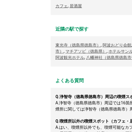
カフェ
,
居酒屋
近隣の駅で探す
東光寺（徳島県徳島市）
,
阿波おどり会館
市）
,
マチアソビ（徳島県）
,
ホテルサン
阿波観光ホテル
,
八幡神社（徳島県徳島市
よくある質問
Q.
浄智寺（徳島県徳島市）周辺の喫煙ス
A.
浄智寺（徳島県徳島市）周辺では16
煙所に関しては浄智寺（徳島県徳島市）周辺
Q.
喫煙所以外の喫煙スポット（カフェ・
A.
はい、喫煙所以外でも、喫煙可能なカ