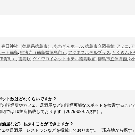
,
春日神社（徳島県徳島市）
,
あわぎんホール
,
徳島市立図書館
,
アミコ
,
ア
ルート徳島
,
妙法寺（徳島県徳島市）
,
アグネスホテルプラス
,
とくぎんト
伊賀町）
,
徳島駅
,
ダイワロイネットホテル徳島駅前
,
徳島市立体育館
,
秋
ポット数はどれくらいですか？
箇所の喫煙所やカフェ、居酒屋などの喫煙可能なスポットを検索すること
では10箇所掲載しております（2026-08-07現在）。
居酒屋など）も探すことができますか？
フェや居酒屋、レストランなどを掲載しております。「現在地から探す