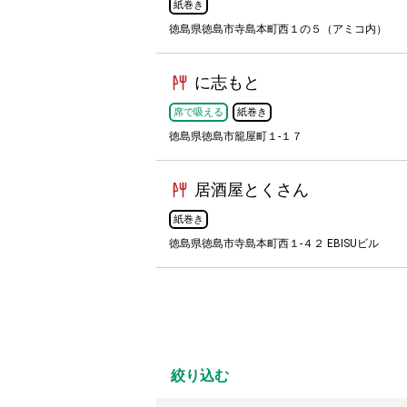
紙巻き
徳島県徳島市寺島本町西１の５（アミコ内）
に志もと
席で吸える
紙巻き
徳島県徳島市籠屋町１-１７
居酒屋とくさん
紙巻き
徳島県徳島市寺島本町西１-４２ EBISUビル
絞り込む