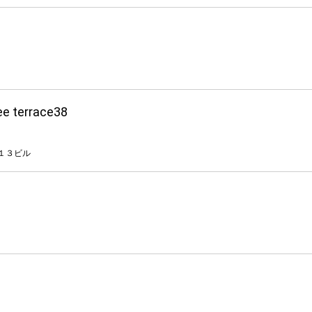
ee terrace38
１３ビル