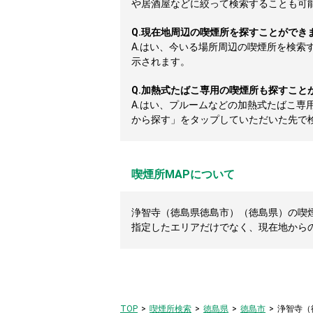
や居酒屋などに絞って検索することも可
Q.
現在地周辺の喫煙所を探すことができ
A.
はい、今いる場所周辺の喫煙所を検索
示されます。
Q.
加熱式たばこ専用の喫煙所も探すこと
A.
はい、プルームなどの加熱式たばこ専
から探す」をタップしていただいた先で
喫煙所MAPについて
浄智寺（徳島県徳島市）（徳島県）の喫煙
指定したエリアだけでなく、現在地から
TOP
喫煙所検索
徳島県
徳島市
浄智寺（