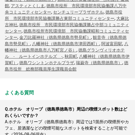
館
,
アスティとくしま
,
徳島市役所 市民環境部市民協働課八万中
央コミュニティセンター
,
センチュリープラザホテル
,
徳島市役
所 市民環境部市民協働課勝占東部コミュニティセンター
,
大麻比
古神社
,
徳島市役所 市民環境部市民協働課勝占中部コミュニティ
センター
,
徳島市役所市民環境部 市民協働課昭和コミュニティセ
ンター
,
金刀比羅神社（徳島県徳島市勢見町）
,
観音寺（徳島県徳
島市勢見町）
,
八幡神社（徳島県徳島市津田西町）
,
阿波富田駅
,
八
幡神社（徳島県徳島市八万町宮ノ谷）
,
徳島グランヴィリオホテ
ル - ルートインホテルズ -
,
秋田町
,
八幡神社（徳島県徳島市伊
賀町）
,
徳島ワシントンホテルプラザ
,
瑞巌寺（徳島県徳島市）
,
徳
島市役所 総務部職員厚生課職員会館
よくある質問
Q.
ホテル オリーブ（徳島県徳島市）周辺の喫煙スポット数はど
れくらいですか？
A.
ホテル オリーブ（徳島県徳島市）周辺では1箇所の喫煙所やカ
フェ、居酒屋などの喫煙可能なスポットを検索することが可能で
す（2026-08-06現在）。