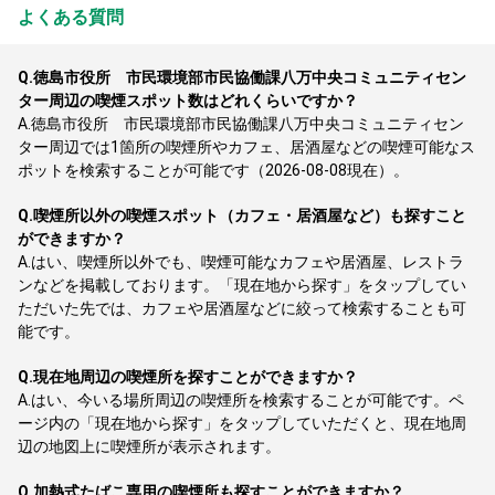
よくある質問
Q.
徳島市役所 市民環境部市民協働課八万中央コミュニティセン
ター周辺の喫煙スポット数はどれくらいですか？
A.
徳島市役所 市民環境部市民協働課八万中央コミュニティセン
ター周辺では1箇所の喫煙所やカフェ、居酒屋などの喫煙可能なス
ポットを検索することが可能です（2026-08-08現在）。
Q.
喫煙所以外の喫煙スポット（カフェ・居酒屋など）も探すこと
ができますか？
A.
はい、喫煙所以外でも、喫煙可能なカフェや居酒屋、レストラ
ンなどを掲載しております。「現在地から探す」をタップしてい
ただいた先では、カフェや居酒屋などに絞って検索することも可
能です。
Q.
現在地周辺の喫煙所を探すことができますか？
A.
はい、今いる場所周辺の喫煙所を検索することが可能です。ペ
ージ内の「現在地から探す」をタップしていただくと、現在地周
辺の地図上に喫煙所が表示されます。
Q.
加熱式たばこ専用の喫煙所も探すことができますか？