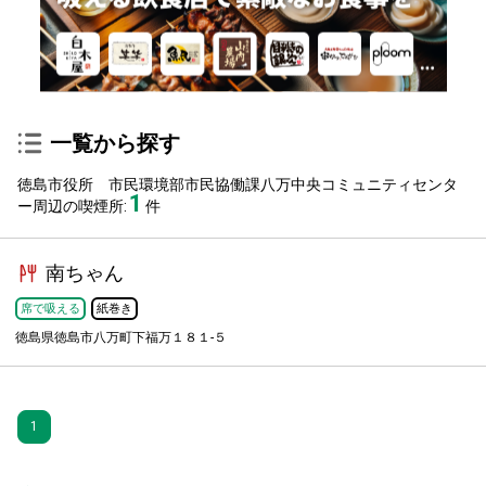
一覧から探す
徳島市役所 市民環境部市民協働課八万中央コミュニティセンタ
1
ー周辺の喫煙所:
件
南ちゃん
席で吸える
紙巻き
徳島県徳島市八万町下福万１８１-５
1