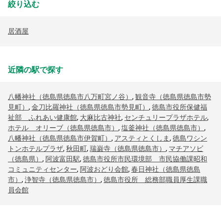
絞り込む
居酒屋
近隣の駅で探す
八幡神社（徳島県徳島市八万町宮ノ谷）
,
観音寺（徳島県徳島市勢
見町）
,
金刀比羅神社（徳島県徳島市勢見町）
,
徳島市役所保健福
祉部 ふれあい健康館
,
大麻比古神社
,
センチュリープラザホテル
,
ホテル オリーブ（徳島県徳島市）
,
塩釜神社（徳島県徳島市）
,
八幡神社（徳島県徳島市伊賀町）
,
アスティとくしま
,
徳島ワシン
トンホテルプラザ
,
秋田町
,
瑞巌寺（徳島県徳島市）
,
マチアソビ
（徳島県）
,
阿波富田駅
,
徳島市役所市民環境部 市民協働課昭和
コミュニティセンター
,
阿波おどり会館
,
春日神社（徳島県徳島
市）
,
浄智寺（徳島県徳島市）
,
徳島市役所 総務部職員厚生課職
員会館