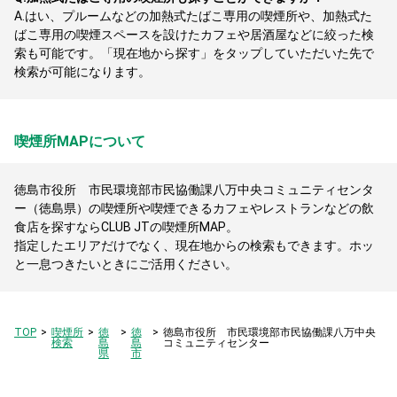
A.
はい、プルームなどの加熱式たばこ専用の喫煙所や、加熱式た
ばこ専用の喫煙スペースを設けたカフェや居酒屋などに絞った検
索も可能です。「現在地から探す」をタップしていただいた先で
検索が可能になります。
喫煙所MAPについて
徳島市役所 市民環境部市民協働課八万中央コミュニティセンタ
ー（徳島県）の喫煙所や喫煙できるカフェやレストランなどの飲
食店を探すならCLUB JTの喫煙所MAP。
指定したエリアだけでなく、現在地からの検索もできます。ホッ
と一息つきたいときにご活用ください。
TOP
喫煙所
徳
徳
徳島市役所 市民環境部市民協働課八万中央
検索
島
島
コミュニティセンター
県
市