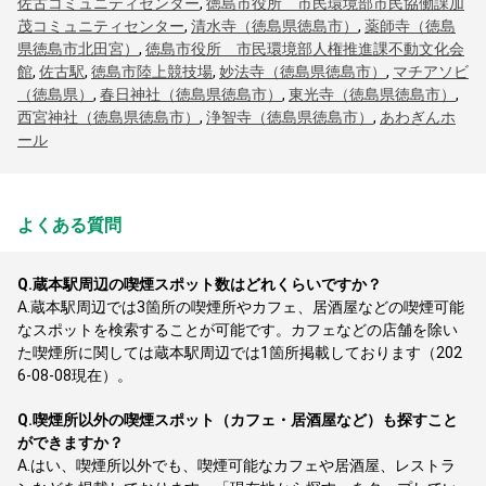
佐古コミュニティセンター
,
徳島市役所 市民環境部市民協働課加
茂コミュニティセンター
,
清水寺（徳島県徳島市）
,
薬師寺（徳島
県徳島市北田宮）
,
徳島市役所 市民環境部人権推進課不動文化会
館
,
佐古駅
,
徳島市陸上競技場
,
妙法寺（徳島県徳島市）
,
マチアソビ
（徳島県）
,
春日神社（徳島県徳島市）
,
東光寺（徳島県徳島市）
,
西宮神社（徳島県徳島市）
,
浄智寺（徳島県徳島市）
,
あわぎんホ
ール
よくある質問
Q.
蔵本駅周辺の喫煙スポット数はどれくらいですか？
A.
蔵本駅周辺では3箇所の喫煙所やカフェ、居酒屋などの喫煙可能
なスポットを検索することが可能です。カフェなどの店舗を除い
た喫煙所に関しては蔵本駅周辺では1箇所掲載しております（202
6-08-08現在）。
Q.
喫煙所以外の喫煙スポット（カフェ・居酒屋など）も探すこと
ができますか？
A.
はい、喫煙所以外でも、喫煙可能なカフェや居酒屋、レストラ