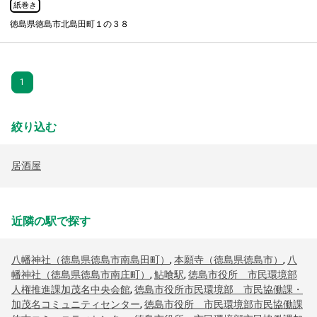
紙巻き
徳島県徳島市北島田町１の３８
1
絞り込む
居酒屋
近隣の駅で探す
八幡神社（徳島県徳島市南島田町）
,
本願寺（徳島県徳島市）
,
八
幡神社（徳島県徳島市南庄町）
,
鮎喰駅
,
徳島市役所 市民環境部
人権推進課加茂名中央会館
,
徳島市役所市民環境部 市民協働課・
加茂名コミュニティセンター
,
徳島市役所 市民環境部市民協働課