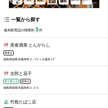
一覧から探す
3
蔵本駅周辺の喫煙所:
件
美食酒屋 とんがらし
紙巻き
徳島県徳島市蔵本町２ パティオ蔵本１F
太郎と花子
席で吸える
紙巻き
徳島県徳島市蔵本町２-２０
竹島たばこ店