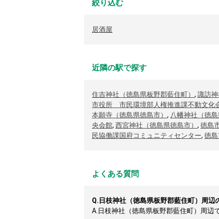
絞り込む
居酒屋
近隣の駅で探す
住吉神社（徳島県板野郡藍住町）
,
諏訪神
市役所 市民環境部人権推進課不動文化
本願寺（徳島県徳島市）
,
八幡神社（徳島
央会館
,
西宮神社（徳島県徳島市）
,
徳島
民協働課国府コミュニティセンター
,
徳島
よくある質問
Q.
日枝神社（徳島県板野郡藍住町）周辺
A.
日枝神社（徳島県板野郡藍住町）周辺では