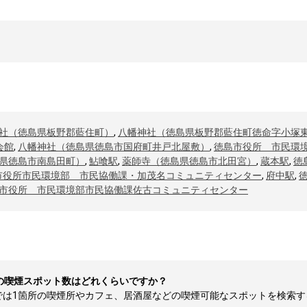
社（徳島県板野郡藍住町）
,
八幡神社（徳島県板野郡藍住町徳命字小塚
会館
,
八幡神社（徳島県徳島市国府町井戸北屋敷）
,
徳島市役所 市民環
県徳島市南島田町）
,
鮎喰駅
,
薬師寺（徳島県徳島市北田宮）
,
蔵本駅
,
徳
市役所市民環境部 市民協働課・加茂名コミュニティセンター
,
府中駅
,
市役所 市民環境部市民協働課佐古コミュニティセンター
の喫煙スポット数はどれくらいですか？
1箇所の喫煙所やカフェ、居酒屋などの喫煙可能なスポットを検索すること