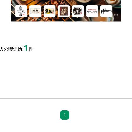
1
辺の喫煙所:
件
1