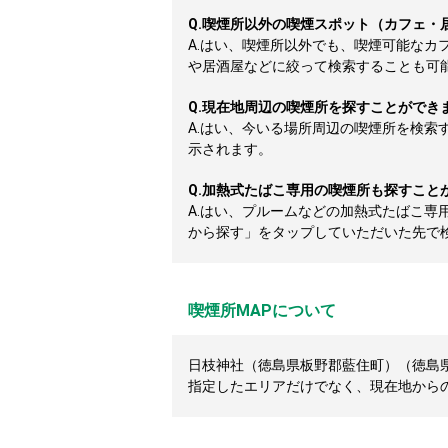
Q.
喫煙所以外の喫煙スポット（カフェ・
A.
はい、喫煙所以外でも、喫煙可能なカ
や居酒屋などに絞って検索することも可
Q.
現在地周辺の喫煙所を探すことができ
A.
はい、今いる場所周辺の喫煙所を検索
示されます。
Q.
加熱式たばこ専用の喫煙所も探すこと
A.
はい、プルームなどの加熱式たばこ専
から探す」をタップしていただいた先で
喫煙所MAPについて
日枝神社（徳島県板野郡藍住町）（徳島県
指定したエリアだけでなく、現在地から