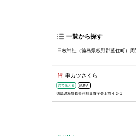
一覧から探す
日枝神社（徳島県板野郡藍住町）周
串カツさくら
席で吸える
紙巻き
徳島県板野郡藍住町奥野字矢上前４２-１