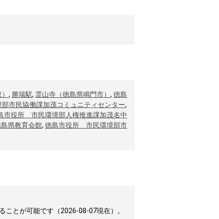
東）
,
勝瑞駅
,
霊山寺（徳島県鳴門市）
,
徳島
境部市民協働課加茂コミュニティセンター
,
島市役所 市民環境部人権推進課加茂名中
徳島県教育会館
,
徳島市役所 市民環境部市
が可能です（2026-08-07現在）。