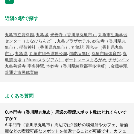
近隣の駅で探す
丸亀市立資料館
,
丸亀城
,
光善寺（香川県丸亀市）
,
丸亀市生涯学習
センター（まなびらんど）
,
丸亀プラザホテル
,
妙法寺（香川県丸
亀市）
,
稲荷神社（香川県丸亀市）
,
丸亀駅
,
圓光寺（香川県丸亀
市）
,
丸亀港
,
丸亀市総合運動公園
,
讃岐塩屋駅
,
丸亀市民体育館
,
丸
亀競技場（Pikaraスタジアム）
,
ボートレースまるがめ
,
チサンイン
丸亀善通寺
,
宇多津駅
,
本妙寺（香川県綾歌郡宇多津町）
,
金蔵寺駅
,
善通寺市民体育館
よくある質問
Q.
本門寺（香川県丸亀市）周辺の喫煙スポット数はどれくらいで
すか？
A.
本門寺（香川県丸亀市）周辺では2箇所の喫煙所やカフェ、居酒
屋などの喫煙可能なスポットを検索することが可能です。カフェ