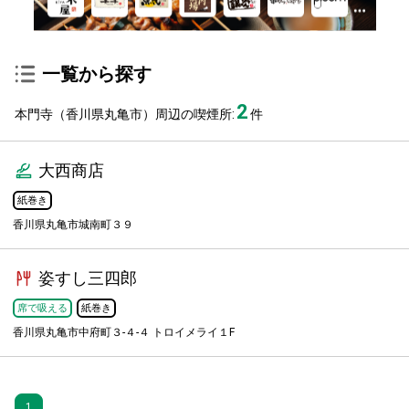
一覧から探す
2
本門寺（香川県丸亀市）周辺の喫煙所:
件
大西商店
紙巻き
香川県丸亀市城南町３９
姿すし三四郎
席で吸える
紙巻き
香川県丸亀市中府町３-４-４ トロイメライ１F
1