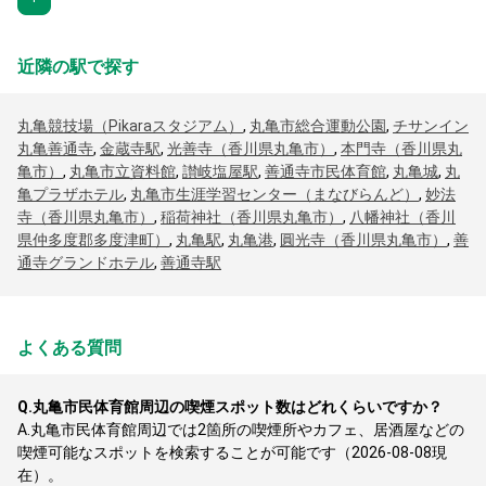
近隣の駅で探す
丸亀競技場（Pikaraスタジアム）
,
丸亀市総合運動公園
,
チサンイン
丸亀善通寺
,
金蔵寺駅
,
光善寺（香川県丸亀市）
,
本門寺（香川県丸
亀市）
,
丸亀市立資料館
,
讃岐塩屋駅
,
善通寺市民体育館
,
丸亀城
,
丸
亀プラザホテル
,
丸亀市生涯学習センター（まなびらんど）
,
妙法
寺（香川県丸亀市）
,
稲荷神社（香川県丸亀市）
,
八幡神社（香川
県仲多度郡多度津町）
,
丸亀駅
,
丸亀港
,
圓光寺（香川県丸亀市）
,
善
通寺グランドホテル
,
善通寺駅
よくある質問
Q.
丸亀市民体育館周辺の喫煙スポット数はどれくらいですか？
A.
丸亀市民体育館周辺では2箇所の喫煙所やカフェ、居酒屋などの
喫煙可能なスポットを検索することが可能です（2026-08-08現
在）。