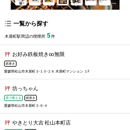
一覧から探す
5
木屋町駅周辺の喫煙所:
件
お好み鉄板焼き∞無限
紙巻き
愛媛県松山市木屋町３-１０-２６ 木屋町マンション １F
坊っちゃん
席で吸える
紙巻き
愛媛県松山市木屋町３-６-４
やきとり大吉 松山本町店