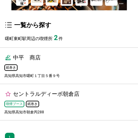
一覧から探す
2
曙町東町駅周辺の喫煙所:
件
中平 商店
紙巻き
高知県高知市曙町１丁目５番９号
セントラルディーボ朝倉店
喫煙ブース
紙巻き
高知県高知市朝倉丙288
1