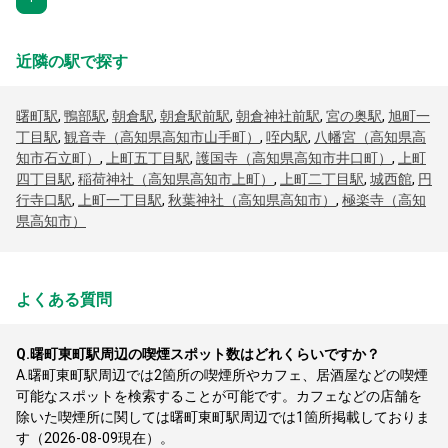
近隣の駅で探す
曙町駅
,
鴨部駅
,
朝倉駅
,
朝倉駅前駅
,
朝倉神社前駅
,
宮の奥駅
,
旭町一
丁目駅
,
観音寺（高知県高知市山手町）
,
咥内駅
,
八幡宮（高知県高
知市石立町）
,
上町五丁目駅
,
護国寺（高知県高知市井口町）
,
上町
四丁目駅
,
稲荷神社（高知県高知市上町）
,
上町二丁目駅
,
城西館
,
円
行寺口駅
,
上町一丁目駅
,
秋葉神社（高知県高知市）
,
極楽寺（高知
県高知市）
よくある質問
Q.
曙町東町駅周辺の喫煙スポット数はどれくらいですか？
A.
曙町東町駅周辺では2箇所の喫煙所やカフェ、居酒屋などの喫煙
可能なスポットを検索することが可能です。カフェなどの店舗を
除いた喫煙所に関しては曙町東町駅周辺では1箇所掲載しておりま
す（2026-08-09現在）。