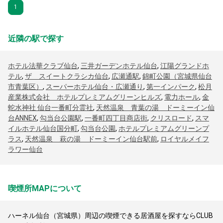
1
近隣の駅で探す
ホテル法華クラブ仙台
,
三井ガーデンホテル仙台
,
江陽グランドホ
テル
,
ザ スイートクラシカ仙台
,
広瀬通駅
,
錦町公園（宮城県仙台
市青葉区）
,
スーパーホテル仙台・広瀬通り
,
第一インパーク
,
松月
産業株式会社 ホテルプレミアムグリーンヒルズ
,
電力ホール
,
金
蛇水神社 仙台一番町分霊社
,
天然温泉 青葉の湯 ドーミーイン仙
台ANNEX
,
勾当台公園駅
,
一番町四丁目商店街
,
クリスロード
,
スマ
イルホテル仙台国分町
,
勾当台公園
,
ホテルプレミアムグリーンプ
ラス
,
天然温泉 萩の湯 ドーミーイン仙台駅前
,
ロイヤルメイフ
ラワー仙台
喫煙所MAPについて
ハーネル仙台（宮城県）周辺の喫煙できる居酒屋を探すならCLUB