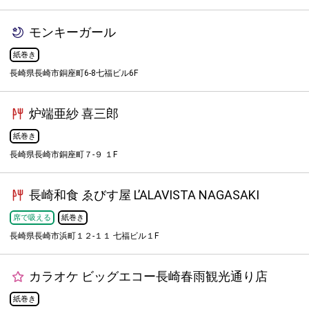
モンキーガール
紙巻き
長崎県長崎市銅座町6-8七福ビル6F
炉端亜紗 喜三郎
紙巻き
長崎県長崎市銅座町７-９ １F
長崎和食 ゑびす屋 L’ALAVISTA NAGASAKI
席で吸える
紙巻き
長崎県長崎市浜町１２-１１ 七福ビル１F
カラオケ ビッグエコー長崎春雨観光通り店
紙巻き