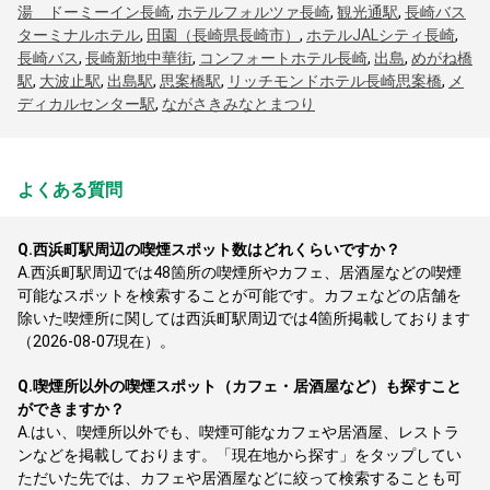
湯 ドーミーイン長崎
,
ホテルフォルツァ長崎
,
観光通駅
,
長崎バス
ターミナルホテル
,
田園（長崎県長崎市）
,
ホテルJALシティ長崎
,
長崎バス
,
長崎新地中華街
,
コンフォートホテル長崎
,
出島
,
めがね橋
駅
,
大波止駅
,
出島駅
,
思案橋駅
,
リッチモンドホテル長崎思案橋
,
メ
ディカルセンター駅
,
ながさきみなとまつり
よくある質問
Q.
西浜町駅周辺の喫煙スポット数はどれくらいですか？
A.
西浜町駅周辺では48箇所の喫煙所やカフェ、居酒屋などの喫煙
可能なスポットを検索することが可能です。カフェなどの店舗を
除いた喫煙所に関しては西浜町駅周辺では4箇所掲載しております
（2026-08-07現在）。
Q.
喫煙所以外の喫煙スポット（カフェ・居酒屋など）も探すこと
ができますか？
A.
はい、喫煙所以外でも、喫煙可能なカフェや居酒屋、レストラ
ンなどを掲載しております。「現在地から探す」をタップしてい
ただいた先では、カフェや居酒屋などに絞って検索することも可