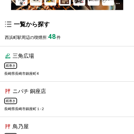
一覧から探す
48
西浜町駅周辺の喫煙所:
件
三角広場
紙巻き
長崎県長崎市銅座町4
ニパチ 銅座店
紙巻き
長崎県長崎市銅座町１-２
鳥乃屋