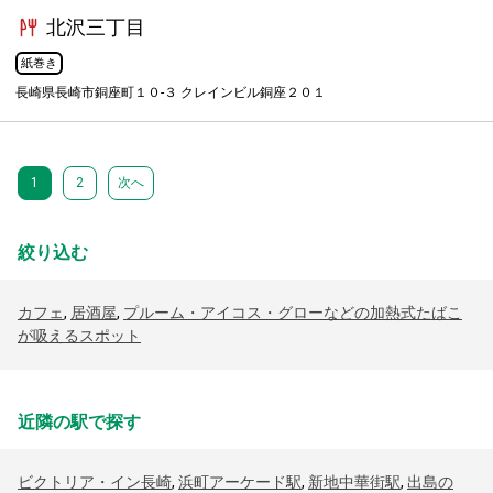
北沢三丁目
紙巻き
長崎県長崎市銅座町１０-３ クレインビル銅座２０１
1
2
次へ
絞り込む
カフェ
,
居酒屋
,
プルーム・アイコス・グローなどの加熱式たばこ
が吸えるスポット
近隣の駅で探す
ビクトリア・イン長崎
,
浜町アーケード駅
,
新地中華街駅
,
出島の