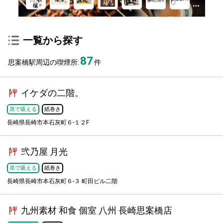
一覧から探す
87
思案橋駅周辺の喫煙所:
件
イケダの二階。
席で吸える
紙巻き
長崎県長崎市本石灰町６-１２F
弐乃屋 月光
席で吸える
紙巻き
長崎県長崎市本石灰町６-３ 町田ビル二階
九州素材 和食 個室 八州 長崎思案橋店