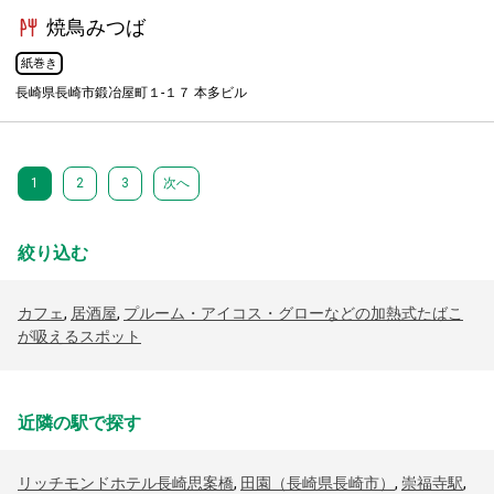
焼鳥みつば
紙巻き
長崎県長崎市鍛冶屋町１-１７ 本多ビル
1
2
3
次へ
絞り込む
カフェ
,
居酒屋
,
プルーム・アイコス・グローなどの加熱式たばこ
が吸えるスポット
近隣の駅で探す
リッチモンドホテル長崎思案橋
,
田園（長崎県長崎市）
,
崇福寺駅
,