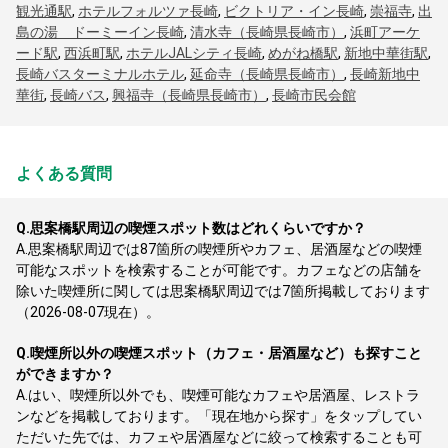
観光通駅
,
ホテルフォルツァ長崎
,
ビクトリア・イン長崎
,
崇福寺
,
出
島の湯 ドーミーイン長崎
,
清水寺（長崎県長崎市）
,
浜町アーケ
ード駅
,
西浜町駅
,
ホテルJALシティ長崎
,
めがね橋駅
,
新地中華街駅
,
長崎バスターミナルホテル
,
延命寺（長崎県長崎市）
,
長崎新地中
華街
,
長崎バス
,
興福寺（長崎県長崎市）
,
長崎市民会館
よくある質問
Q.
思案橋駅周辺の喫煙スポット数はどれくらいですか？
A.
思案橋駅周辺では87箇所の喫煙所やカフェ、居酒屋などの喫煙
可能なスポットを検索することが可能です。カフェなどの店舗を
除いた喫煙所に関しては思案橋駅周辺では7箇所掲載しております
（2026-08-07現在）。
Q.
喫煙所以外の喫煙スポット（カフェ・居酒屋など）も探すこと
ができますか？
A.
はい、喫煙所以外でも、喫煙可能なカフェや居酒屋、レストラ
ンなどを掲載しております。「現在地から探す」をタップしてい
ただいた先では、カフェや居酒屋などに絞って検索することも可