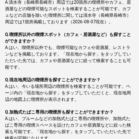
A.
清水寺（長崎県長崎市）周辺では20箇所の喫煙所やカフェ、居
酒屋などの喫煙可能なスポットを検索することが可能です。カフ
ェなどの店舗を除いた喫煙所に関しては清水寺（長崎県長崎市）
周辺では1箇所掲載しております（2026-08-07現在）。
Q.
喫煙所以外の喫煙スポット（カフェ・居酒屋など）も探すこと
ができますか？
A.
はい、喫煙所以外でも、喫煙可能なカフェや居酒屋、レストラ
ンなどを掲載しております。「現在地から探す」をタップしてい
ただいた先では、カフェや居酒屋などに絞って検索することも可
能です。
Q.
現在地周辺の喫煙所を探すことができますか？
A.
はい、今いる場所周辺の喫煙所を検索することが可能です。ペ
ージ内の「現在地から探す」をタップしていただくと、現在地周
辺の地図上に喫煙所が表示されます。
Q.
加熱式たばこ専用の喫煙所も探すことができますか？
A.
はい、プルームなどの加熱式たばこ専用の喫煙所や、加熱式た
ばこ専用の喫煙スペースを設けたカフェや居酒屋などに絞った検
索も可能です。「現在地から探す」をタップしていただいた先で
検索が可能になります。