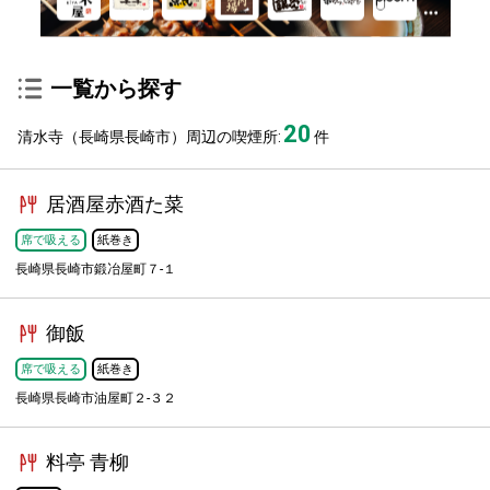
一覧から探す
20
清水寺（長崎県長崎市）周辺の喫煙所:
件
居酒屋赤酒た菜
席で吸える
紙巻き
長崎県長崎市鍛冶屋町７-１
御飯
席で吸える
紙巻き
長崎県長崎市油屋町２-３２
料亭 青柳