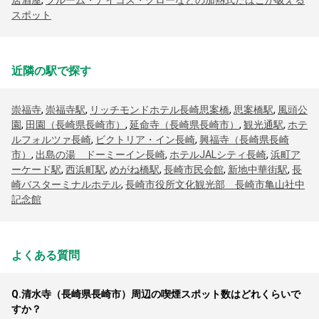
居酒屋
,
プルーム・アイコス・グローなどの加熱式たばこが吸える
スポット
近隣の駅で探す
崇福寺
,
崇福寺駅
,
リッチモンドホテル長崎思案橋
,
思案橋駅
,
風頭公
園
,
田園（長崎県長崎市）
,
延命寺（長崎県長崎市）
,
観光通駅
,
ホテ
ルフォルツァ長崎
,
ビクトリア・イン長崎
,
興福寺（長崎県長崎
市）
,
出島の湯 ドーミーイン長崎
,
ホテルJALシティ長崎
,
浜町ア
ーケード駅
,
西浜町駅
,
めがね橋駅
,
長崎市民会館
,
新地中華街駅
,
長
崎バスターミナルホテル
,
長崎市役所文化観光部 長崎市亀山社中
記念館
よくある質問
Q.
清水寺（長崎県長崎市）周辺の喫煙スポット数はどれくらいで
すか？