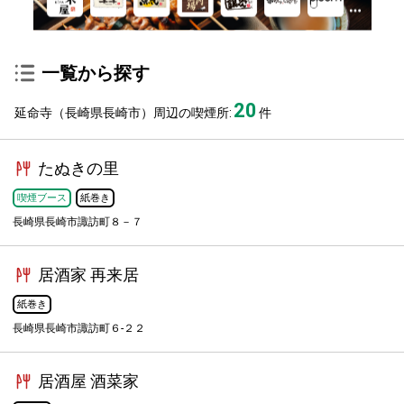
一覧から探す
20
延命寺（長崎県長崎市）周辺の喫煙所:
件
たぬきの里
喫煙ブース
紙巻き
長崎県長崎市諏訪町８－７
居酒家 再来居
紙巻き
長崎県長崎市諏訪町６-２２
居酒屋 酒菜家