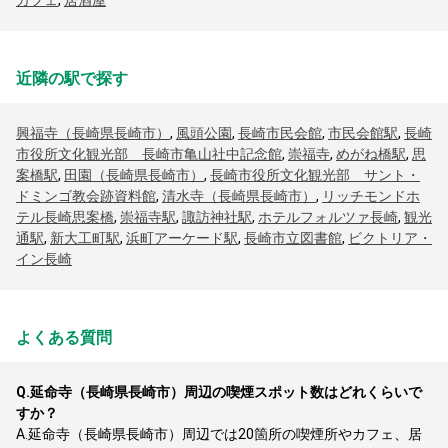
カフェ
,
居酒屋
近隣の駅で探す
興福寺（長崎県長崎市）
,
風頭公園
,
長崎市民会館
,
市民会館駅
,
長崎
市役所文化観光部 長崎市亀山社中記念館
,
崇福寺
,
めがね橋駅
,
思
案橋駅
,
田園（長崎県長崎市）
,
長崎市役所文化観光部 サント・
ドミンゴ教会跡資料館
,
清水寺（長崎県長崎市）
,
リッチモンドホ
テル長崎思案橋
,
崇福寺駅
,
諏訪神社駅
,
ホテルフォルツァ長崎
,
観光
通駅
,
新大工町駅
,
浜町アーケード駅
,
長崎市立図書館
,
ビクトリア・
イン長崎
よくある質問
Q.
延命寺（長崎県長崎市）周辺の喫煙スポット数はどれくらいで
すか？
A.
延命寺（長崎県長崎市）周辺では20箇所の喫煙所やカフェ、居