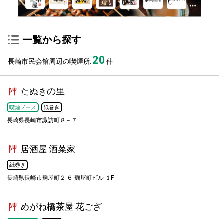
一覧から探す
20
長崎市民会館周辺の喫煙所:
件
たぬきの里
喫煙ブース
紙巻き
長崎県長崎市諏訪町８－７
居酒屋 酒菜家
紙巻き
長崎県長崎市麹屋町２-６ 麹屋町ビル １F
めがね橋茶屋 花ござ