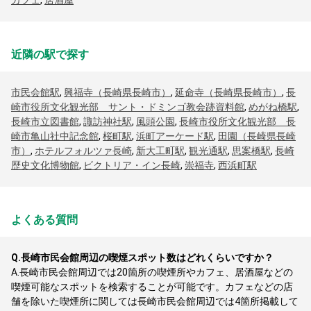
カフェ
,
居酒屋
近隣の駅で探す
市民会館駅
,
興福寺（長崎県長崎市）
,
延命寺（長崎県長崎市）
,
長
崎市役所文化観光部 サント・ドミンゴ教会跡資料館
,
めがね橋駅
,
長崎市立図書館
,
諏訪神社駅
,
風頭公園
,
長崎市役所文化観光部 長
崎市亀山社中記念館
,
桜町駅
,
浜町アーケード駅
,
田園（長崎県長崎
市）
,
ホテルフォルツァ長崎
,
新大工町駅
,
観光通駅
,
思案橋駅
,
長崎
歴史文化博物館
,
ビクトリア・イン長崎
,
崇福寺
,
西浜町駅
よくある質問
Q.
長崎市民会館周辺の喫煙スポット数はどれくらいですか？
A.
長崎市民会館周辺では20箇所の喫煙所やカフェ、居酒屋などの
喫煙可能なスポットを検索することが可能です。カフェなどの店
舗を除いた喫煙所に関しては長崎市民会館周辺では4箇所掲載して