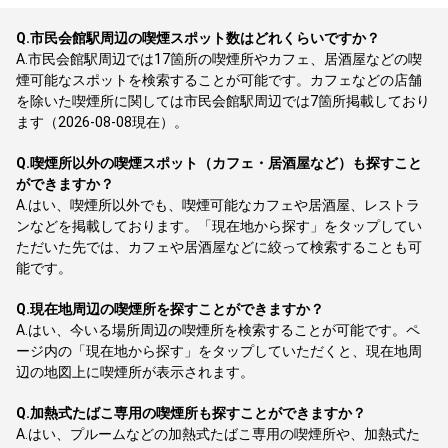
Q.
市民会館駅周辺の喫煙スポット数はどれくらいですか？
A.
市民会館駅周辺では17箇所の喫煙所やカフェ、居酒屋などの喫
煙可能なスポットを検索することが可能です。カフェなどの店舗
を除いた喫煙所に関しては市民会館駅周辺では7箇所掲載しており
ます（2026-08-08現在）。
Q.
喫煙所以外の喫煙スポット（カフェ・居酒屋など）も探すこと
ができますか？
A.
はい、喫煙所以外でも、喫煙可能なカフェや居酒屋、レストラ
ンなどを掲載しております。「現在地から探す」をタップしてい
ただいた先では、カフェや居酒屋などに絞って検索することも可
能です。
Q.
現在地周辺の喫煙所を探すことができますか？
A.
はい、今いる場所周辺の喫煙所を検索することが可能です。ペ
ージ内の「現在地から探す」をタップしていただくと、現在地周
辺の地図上に喫煙所が表示されます。
Q.
加熱式たばこ専用の喫煙所も探すことができますか？
A.
はい、プルームなどの加熱式たばこ専用の喫煙所や、加熱式た