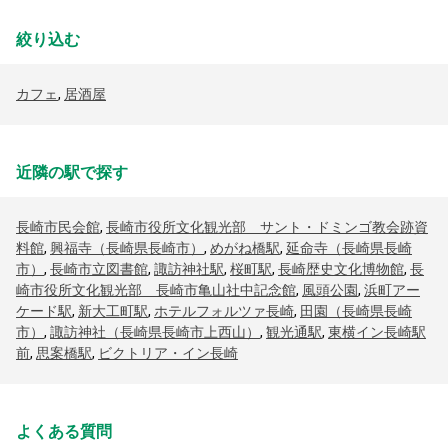
絞り込む
カフェ
,
居酒屋
近隣の駅で探す
長崎市民会館
,
長崎市役所文化観光部 サント・ドミンゴ教会跡資
料館
,
興福寺（長崎県長崎市）
,
めがね橋駅
,
延命寺（長崎県長崎
市）
,
長崎市立図書館
,
諏訪神社駅
,
桜町駅
,
長崎歴史文化博物館
,
長
崎市役所文化観光部 長崎市亀山社中記念館
,
風頭公園
,
浜町アー
ケード駅
,
新大工町駅
,
ホテルフォルツァ長崎
,
田園（長崎県長崎
市）
,
諏訪神社（長崎県長崎市上西山）
,
観光通駅
,
東横イン長崎駅
前
,
思案橋駅
,
ビクトリア・イン長崎
よくある質問