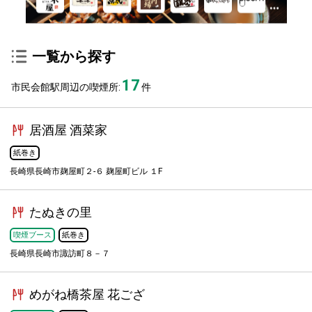
一覧から探す
17
市民会館駅周辺の喫煙所:
件
居酒屋 酒菜家
紙巻き
長崎県長崎市麹屋町２-６ 麹屋町ビル １F
たぬきの里
喫煙ブース
紙巻き
長崎県長崎市諏訪町８－７
めがね橋茶屋 花ござ