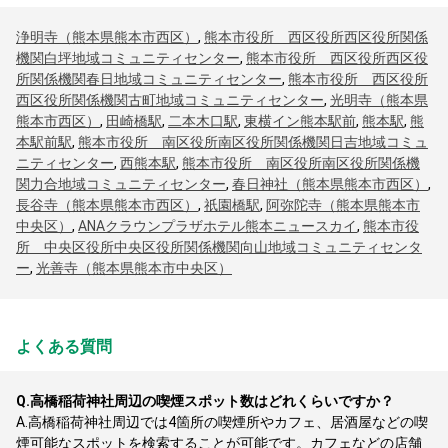
浄明寺（熊本県熊本市西区）
,
熊本市役所 西区役所西区役所関係
機関白坪地域コミュニティセンター
,
熊本市役所 西区役所西区役
所関係機関春日地域コミュニティセンター
,
熊本市役所 西区役所
西区役所関係機関古町地域コミュニティセンター
,
光明寺（熊本県
熊本市西区）
,
田崎橋駅
,
二本木口駅
,
東横イン熊本駅前
,
熊本駅
,
熊
本駅前駅
,
熊本市役所 南区役所南区役所関係機関日吉地域コミュ
ニティセンター
,
西熊本駅
,
熊本市役所 南区役所南区役所関係機
関力合地域コミュニティセンター
,
春日神社（熊本県熊本市西区）
,
長谷寺（熊本県熊本市西区）
,
祇園橋駅
,
阿弥陀寺（熊本県熊本市
中央区）
,
ANAクラウンプラザホテル熊本ニュースカイ
,
熊本市役
所 中央区役所中央区役所関係機関向山地域コミュニティセンタ
ー
,
光善寺（熊本県熊本市中央区）
よくある質問
Q.
高橋稲荷神社周辺の喫煙スポット数はどれくらいですか？
A.
高橋稲荷神社周辺では4箇所の喫煙所やカフェ、居酒屋などの喫
煙可能なスポットを検索することが可能です。カフェなどの店舗