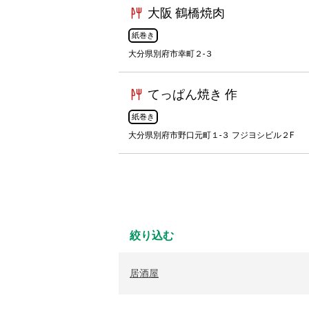
大阪 鶴橋焼肉
紙巻き
大分県別府市幸町２-３
てっぱん焼き 作
紙巻き
大分県別府市野口元町１-３ フジヨシビル２F
絞り込む
居酒屋