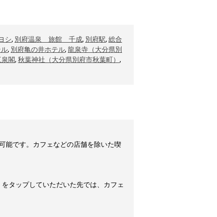
ヨシ
,
別府温泉 旅館 千成
,
別府駅
,
総合
テル
,
別府亀の井ホテル
,
龍泉寺（大分県別
三泉閣
,
秋葉神社（大分県別府市秋葉町）
,
可能です。カフェなどの店舗を除いた喫
」をタップしていただいた先では、カフェ