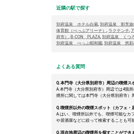
近隣の駅で探す
別府温泉 ホテル白菊
,
別府温泉 割烹旅
体育館（べっぷアリーナ）
,
ラクテンチ
,
府市）
,
B-CON PLAZA
,
別府温泉 くつ
別府温泉 べっぷ昭和園
,
別府温泉 悠彩
よくある質問
Q.
本門寺（大分県別府市）周辺の喫煙ス
A.
本門寺（大分県別府市）周辺では4箇
煙所に関しては本門寺（大分県別府市）周辺
Q.
喫煙所以外の喫煙スポット（カフェ・
A.
はい、喫煙所以外でも、喫煙可能なカ
や居酒屋などに絞って検索することも可
Q.
現在地周辺の喫煙所を探すことができ