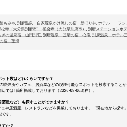
館もみや
,
別府温泉 自家源泉かけ流しの宿 新ほり井
,
ホテル フジ
万松寺（大分県別府市）
,
極楽寺（大分県別府市）
,
別府ステーションホ
ろぎの温泉宿 山田別荘
,
別府温泉 匠晴の宿 心庵
,
別府温泉 ホテル
の宿 望海
ポット数はどれくらいですか？
所の喫煙所やカフェ、居酒屋などの喫煙可能なスポットを検索することが
では1箇所掲載しております（2026-08-06現在）。
居酒屋など）も探すことができますか？
フェや居酒屋、レストランなどを掲載しております。「現在地から探す
能です。
ますか？