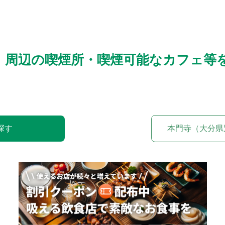
）周辺の喫煙所・喫煙可能なカフェ等
探す
本門寺（大分県