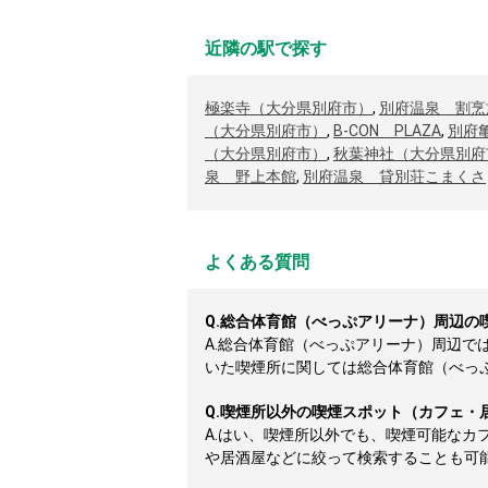
近隣の駅で探す
極楽寺（大分県別府市）
,
別府温泉 割烹
（大分県別府市）
,
B-CON PLAZA
,
別府
（大分県別府市）
,
秋葉神社（大分県別府
泉 野上本館
,
別府温泉 貸別荘こまくさ
よくある質問
Q.
総合体育館（べっぷアリーナ）周辺の
A.
総合体育館（べっぷアリーナ）周辺で
いた喫煙所に関しては総合体育館（べっぷア
Q.
喫煙所以外の喫煙スポット（カフェ・
A.
はい、喫煙所以外でも、喫煙可能なカ
や居酒屋などに絞って検索することも可