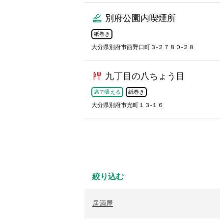
別府公園内喫煙所
紙巻き
大分県別府市西野口町３-２７８０-２８
九丁目の八ちょう目
席で吸える
紙巻き
大分県別府市光町１３-１６
絞り込む
居酒屋