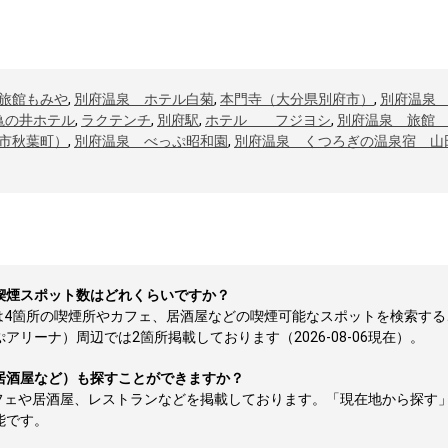
旅館もみや
,
別府温泉 ホテル白菊
,
本門寺（大分県別府市）
,
別府温泉
亀の井ホテル
,
ラクテンチ
,
別府駅
,
ホテル フジヨシ
,
別府温泉 旅館
市秋葉町）
,
別府温泉 べっぷ昭和園
,
別府温泉 くつろぎの温泉宿 山
喫煙スポット数はどれくらいですか？
は4箇所の喫煙所やカフェ、居酒屋などの喫煙可能なスポットを検索する
リーナ）周辺では2箇所掲載しております（2026-08-06現在）。
居酒屋など）も探すことができますか？
フェや居酒屋、レストランなどを掲載しております。「現在地から探す
能です。