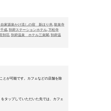
 自家源泉かけ流しの宿 新ほり井
,
龍泉寺
 千成
,
別府ステーションホテル
,
万松寺
田別荘
,
別府温泉 ホテル三泉閣
,
別府温
ことが可能です。カフェなどの店舗を除
」をタップしていただいた先では、カフェ