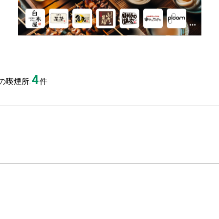
4
の喫煙所:
件