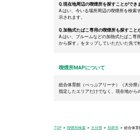
Q.
現在地周辺の喫煙所を探すことができ
A.
はい、今いる場所周辺の喫煙所を検索
示されます。
Q.
加熱式たばこ専用の喫煙所も探すこと
A.
はい、プルームなどの加熱式たばこ専
から探す」をタップしていただいた先で
喫煙所MAPについて
総合体育館（べっぷアリーナ）（大分県）
指定したエリアだけでなく、現在地から
TOP
喫煙所検索
大分県
別府市
総合体育