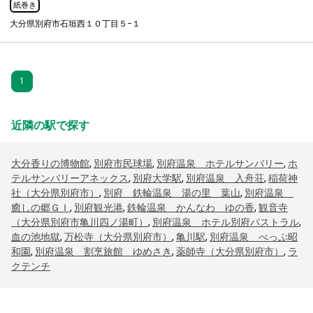
紙巻き
大分県別府市石垣西１０丁目５−１
1
近隣の駅で探す
大分香りの博物館
,
別府市民球場
,
別府温泉 ホテルサンバリー
,
ホ
テルサンバリーアネックス
,
別府大学駅
,
別府温泉 入舟荘
,
稲荷神
社（大分県別府市）
,
別府 鉄輪温泉 湯の里 葉山
,
別府温泉
癒しの郷ＧＩ
,
別府観光港
,
鉄輪温泉 かんなわ ゆの香
,
観音寺
（大分県別府市亀川四ノ湯町）
,
別府温泉 ホテル別府パストラル
,
血の池地獄
,
万松寺（大分県別府市）
,
亀川駅
,
別府温泉 べっぷ昭
和園
,
別府温泉 割烹旅館 ゆめさき
,
薬師寺（大分県別府市）
,
ラ
クテンチ