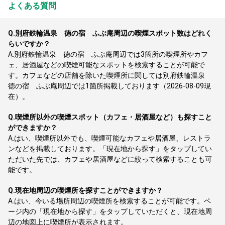
よくある質問
Q.
別府鉄輪温泉 徳の宿 ふぶ庵周辺の喫煙スポット数はどれく
らいですか？
A.
別府鉄輪温泉 徳の宿 ふぶ庵周辺では3箇所の喫煙所やカフ
ェ、居酒屋などの喫煙可能なスポットを検索することが可能で
す。カフェなどの店舗を除いた喫煙所に関しては別府鉄輪温泉
徳の宿 ふぶ庵周辺では1箇所掲載しております（2026-08-09現
在）。
Q.
喫煙所以外の喫煙スポット（カフェ・居酒屋など）も探すこと
ができますか？
A.
はい、喫煙所以外でも、喫煙可能なカフェや居酒屋、レストラ
ンなどを掲載しております。「現在地から探す」をタップしてい
ただいた先では、カフェや居酒屋などに絞って検索することも可
能です。
Q.
現在地周辺の喫煙所を探すことができますか？
A.
はい、今いる場所周辺の喫煙所を検索することが可能です。ペ
ージ内の「現在地から探す」をタップしていただくと、現在地周
辺の地図上に喫煙所が表示されます。