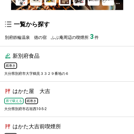
一覧から探す
3
別府鉄輪温泉 徳の宿 ふぶ庵周辺の喫煙所:
件
新別府食品
紙巻き
大分県別府市大字鶴見３３２９番地の６
はかた屋 大吉
席で吸える
紙巻き
大分県別府市石垣西10-5-2
はかた大吉前喫煙所