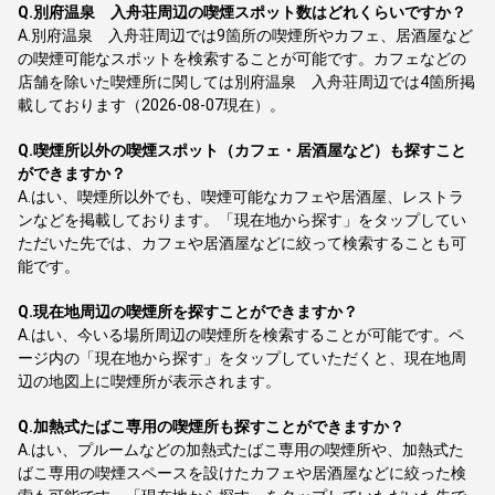
Q.
別府温泉 入舟荘周辺の喫煙スポット数はどれくらいですか？
A.
別府温泉 入舟荘周辺では9箇所の喫煙所やカフェ、居酒屋など
の喫煙可能なスポットを検索することが可能です。カフェなどの
店舗を除いた喫煙所に関しては別府温泉 入舟荘周辺では4箇所掲
載しております（2026-08-07現在）。
Q.
喫煙所以外の喫煙スポット（カフェ・居酒屋など）も探すこと
ができますか？
A.
はい、喫煙所以外でも、喫煙可能なカフェや居酒屋、レストラ
ンなどを掲載しております。「現在地から探す」をタップしてい
ただいた先では、カフェや居酒屋などに絞って検索することも可
能です。
Q.
現在地周辺の喫煙所を探すことができますか？
A.
はい、今いる場所周辺の喫煙所を検索することが可能です。ペ
ージ内の「現在地から探す」をタップしていただくと、現在地周
辺の地図上に喫煙所が表示されます。
Q.
加熱式たばこ専用の喫煙所も探すことができますか？
A.
はい、プルームなどの加熱式たばこ専用の喫煙所や、加熱式た
ばこ専用の喫煙スペースを設けたカフェや居酒屋などに絞った検