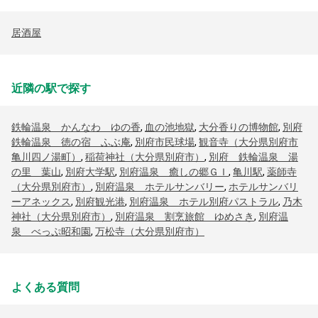
居酒屋
近隣の駅で探す
鉄輪温泉 かんなわ ゆの香
,
血の池地獄
,
大分香りの博物館
,
別府
鉄輪温泉 徳の宿 ふぶ庵
,
別府市民球場
,
観音寺（大分県別府市
亀川四ノ湯町）
,
稲荷神社（大分県別府市）
,
別府 鉄輪温泉 湯
の里 葉山
,
別府大学駅
,
別府温泉 癒しの郷ＧＩ
,
亀川駅
,
薬師寺
（大分県別府市）
,
別府温泉 ホテルサンバリー
,
ホテルサンバリ
ーアネックス
,
別府観光港
,
別府温泉 ホテル別府パストラル
,
乃木
神社（大分県別府市）
,
別府温泉 割烹旅館 ゆめさき
,
別府温
泉 べっぷ昭和園
,
万松寺（大分県別府市）
よくある質問