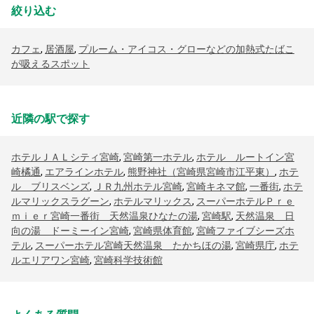
絞り込む
カフェ
,
居酒屋
,
プルーム・アイコス・グローなどの加熱式たばこ
が吸えるスポット
近隣の駅で探す
ホテルＪＡＬシティ宮崎
,
宮崎第一ホテル
,
ホテル ルートイン宮
崎橘通
,
エアラインホテル
,
熊野神社（宮崎県宮崎市江平東）
,
ホテ
ル ブリスベンズ
,
ＪＲ九州ホテル宮崎
,
宮崎キネマ館
,
一番街
,
ホテ
ルマリックスラグーン
,
ホテルマリックス
,
スーパーホテルＰｒｅ
ｍｉｅｒ宮崎一番街 天然温泉ひなたの湯
,
宮崎駅
,
天然温泉 日
向の湯 ドーミーイン宮崎
,
宮崎県体育館
,
宮崎ファイブシーズホ
テル
,
スーパーホテル宮崎天然温泉 たかちほの湯
,
宮崎県庁
,
ホテ
ルエリアワン宮崎
,
宮崎科学技術館