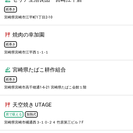
紙巻き
宮崎県宮崎市江平町1丁目2-10
焼肉の幸加園
紙巻き
宮崎県宮崎市江平西１-１-１
宮崎県たばこ耕作組合
紙巻き
宮崎県宮崎市高千穂通1-6-21 宮崎県たばこ会館１階
天空焼き UTAGE
席で吸える
加熱式
宮崎県宮崎市橘通西３-１０-２４ 竹原第三ビル７F