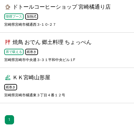
ドトールコーヒーショップ 宮崎橘通り店
喫煙ブース
加熱式
宮崎県宮崎市橘通西３-１０-２７
焼鳥 おでん 郷土料理 ちょっぺん
席で吸える
紙巻き
宮崎県宮崎市中央通３-３１平和中央ビル１F
ＫＫ宮崎山形屋
紙巻き
宮崎県宮崎市橘通東３丁目４番１２号
1