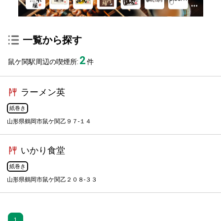
一覧から探す
2
鼠ケ関駅周辺の喫煙所:
件
ラーメン英
紙巻き
山形県鶴岡市鼠ケ関乙９７-１４
いかり食堂
紙巻き
山形県鶴岡市鼠ケ関乙２０８-３３
1