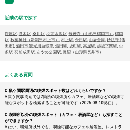
近隣の駅で探す
府屋駅
,
勝木駅
,
桑川駅
,
羽前水沢駅
,
般若寺（山形県鶴岡市）
,
鶴岡
駅
,
秋葉神社（新潟県村上市）
,
村上駅
,
余目駅
,
山居倉庫
,
妙法寺 (酒
田市)
,
酒田市 観光用自転車
,
酒田駅
,
坂町駅
,
高屋駅
,
越後下関駅
,
中
条駅
,
羽前成田駅
,
あやめ公園駅
,
長沼（山形県長井市）
よくある質問
Q.
鼠ケ関駅周辺の喫煙スポット数はどれくらいですか？
A.
鼠ケ関駅周辺では2箇所の喫煙所やカフェ、居酒屋などの喫煙可
能なスポットを検索することが可能です（2026-08-10現在）。
Q.
喫煙所以外の喫煙スポット（カフェ・居酒屋など）も探すこと
ができますか？
A.
はい、喫煙所以外でも、喫煙可能なカフェや居酒屋、レストラ