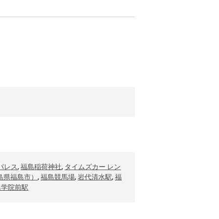
パレス
,
福島稲荷神社
,
タイムズカー レン
島県福島市）
,
福島競馬場
,
岩代清水駅
,
福
島学院前駅