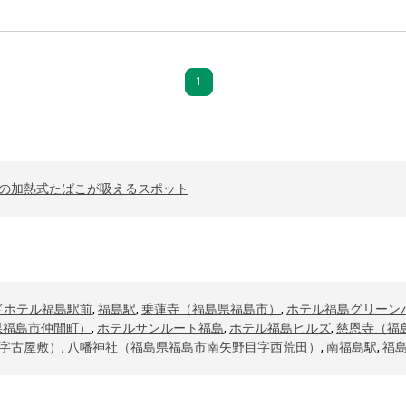
1
の加熱式たばこが吸えるスポット
ドホテル福島駅前
,
福島駅
,
乗蓮寺（福島県福島市）
,
ホテル福島グリーン
県福島市仲間町）
,
ホテルサンルート福島
,
ホテル福島ヒルズ
,
慈恩寺（福
字古屋敷）
,
八幡神社（福島県福島市南矢野目字西荒田）
,
南福島駅
,
福