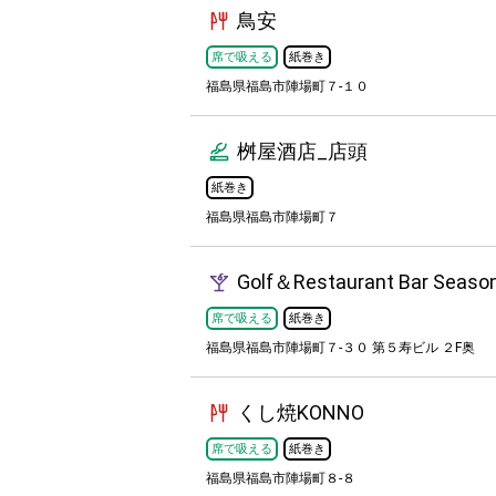
鳥安
席で吸える
紙巻き
福島県福島市陣場町７-１０
桝屋酒店_店頭
紙巻き
福島県福島市陣場町７
Golf＆Restaurant Bar Seaso
席で吸える
紙巻き
福島県福島市陣場町７-３０ 第５寿ビル ２F奥
くし焼KONNO
席で吸える
紙巻き
福島県福島市陣場町８-８