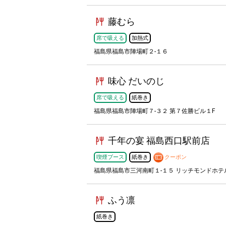
藤むら
席で吸える
加熱式
福島県福島市陣場町２-１６
味心 だいのじ
席で吸える
紙巻き
福島県福島市陣場町７-３２ 第７佐勝ビル１F
千年の宴 福島西口駅前店
喫煙ブース
紙巻き
クーポン
福島県福島市三河南町１-１５ リッチモンドホテル
ふう凛
紙巻き