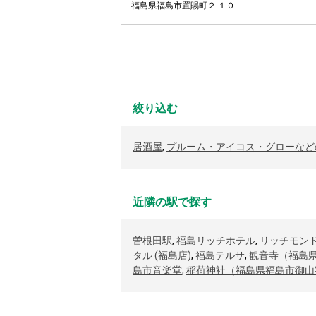
福島県福島市置賜町２-１０
絞り込む
居酒屋
,
プルーム・アイコス・グローなど
近隣の駅で探す
曽根田駅
,
福島リッチホテル
,
リッチモン
タル (福島店)
,
福島テルサ
,
観音寺（福島
島市音楽堂
,
稲荷神社（福島県福島市御山