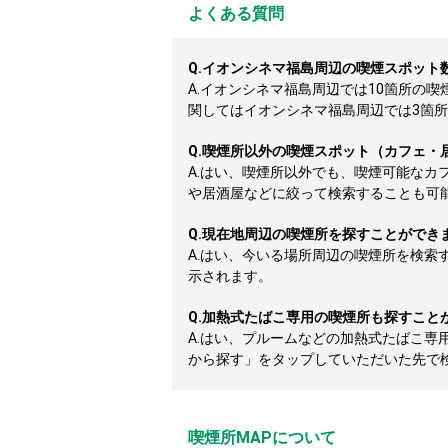
よくある質問
Q.
イオンシネマ福島周辺の喫煙スポット
A.
イオンシネマ福島周辺では10箇所の
関してはイオンシネマ福島周辺では3箇所掲載
Q.
喫煙所以外の喫煙スポット（カフェ・
A.
はい、喫煙所以外でも、喫煙可能なカ
や居酒屋などに絞って検索することも可
Q.
現在地周辺の喫煙所を探すことができ
A.
はい、今いる場所周辺の喫煙所を検索
示されます。
Q.
加熱式たばこ専用の喫煙所も探すこと
A.
はい、プルームなどの加熱式たばこ専
から探す」をタップしていただいた先で
喫煙所MAPについて