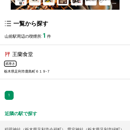
一覧から探す
1
山前駅周辺の喫煙所:
件
王蘭食堂
紙巻き
栃木県足利市鹿島町６１９-７
1
近隣の駅で探す
稲荷神社（栃木県足利市今福町）
,
愛宕神社（栃木県足利市緑町）
,