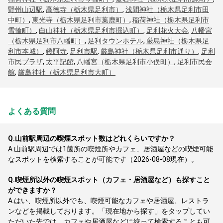
野州山辺駅
,
高徳寺（栃木県足利市）
,
浅間神社（栃木県足利市田
中町）
,
東光寺（栃木県足利市葉鹿町）
,
稲荷神社（栃木県足利市
雪輪町）
,
白山神社（栃木県足利市掘込町）
,
足利花火大会
,
八幡宮
（栃木県足利市八幡町）
,
足利タウンホテル
,
厳島神社（栃木県足
利市本城）
,
鑁阿寺
,
足利市駅
,
厳島神社（栃木県足利市通り）
,
足利
市民プラザ
,
太平記館
,
八幡宮（栃木県足利市小俣町）
,
足利市民会
館
,
厳島神社（栃木県足利市大町）
よくある質問
Q.
山前駅周辺の喫煙スポット数はどれくらいですか？
A.
山前駅周辺では1箇所の喫煙所やカフェ、居酒屋などの喫煙可能
なスポットを検索することが可能です（2026-08-08現在）。
Q.
喫煙所以外の喫煙スポット（カフェ・居酒屋など）も探すこと
ができますか？
A.
はい、喫煙所以外でも、喫煙可能なカフェや居酒屋、レストラ
ンなどを掲載しております。「現在地から探す」をタップしてい
ただいた先では、カフェや居酒屋などに絞って検索することも可