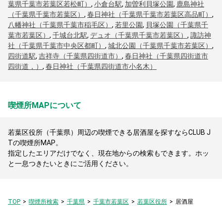
葉県千葉市若葉区若松町）
,
小倉台駅
,
加曽利貝塚公園
,
鹿島神社
（千葉県千葉市若葉区）
,
春日神社（千葉県千葉市若葉区高品町）
,
八幡神社（千葉県千葉市稲毛区）
,
若里公園
,
貝塚公園（千葉県千
葉市若葉区）
,
千城台北駅
,
デュオ（千葉県千葉市若葉区）
,
諏訪神
社（千葉県千葉市中央区都町）
,
城北公園（千葉県千葉市若葉区）
,
四街道駅
,
吉祥寺（千葉県四街道市）
,
春日神社（千葉県四街道市
四街道，）
,
春日神社（千葉県四街道市小名木）
喫煙所MAPについて
若葉区役所（千葉県）周辺の喫煙できる居酒屋を探すならCLUB J
Tの喫煙所MAP。
指定したエリアだけでなく、現在地からの検索もできます。ホッ
と一息つきたいときにご活用ください。
TOP
喫煙所検索
千葉県
千葉市若葉区
若葉区役所
居酒屋